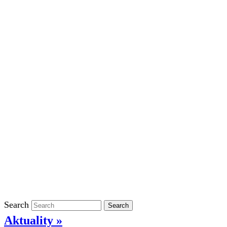
Školní rok 2023/2024 ve ŠD
Školní rok 2022/2023 ve ŠD
Školní rok 2021/2022 v ŠD
Ostatní
Povinně zveřejňované informace
Informace o ochraně oznamovatelů
GDPR
Kontakty
Klasifikace
Search
Search
Aktuality »