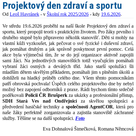
Projektový den zdraví a sportu
Od
Leoš Havránek
- v
Školní rok 2025/2026
- kdy
19.6.2026
.
Ve středu 19.6.2026 proběhl na naší škole Projektový den zdraví a
sportu, který propojil teorii s praktickým životem. Pro žáky prvního i
druhého stupně bylo připraveno několik stanovišť. Děti si mohly na
vlastní kůži vyzkoušet, jak pečovat o své fyzické i duševní zdraví,
jak pomáhat druhým a jak správně poskytnout první pomoc. Celá
akce byla výjimečná tím, že se do její organizace aktivně zapojili
sami žáci. Na jednotlivých stanovištích totiž vyučujícím pomáhali
vybraní žáci osmých a devátých tříd. Jako starší spolužáci šli
mladším dětem skvělým příkladem, pomáhali jim s plněním úkolů a
dohlíželi na hladký průběh celého dne. Všem těmto pomocníkům
patří obrovská pochvala! Úspěch celého projektového dne by nebyl
možný bez zapojení odborníků z praxe. Rádi bychom tímto srdečně
poděkovali
Policii ČR Brušperk
za ukázky a profesionální přístup,
SDH Stará Ves nad Ondřejnicí
za skvělou spolupráci a
předvedení hasičské techniky a
společnosti AgentCOR
, která pro
naše žáky perfektně zorganizovala a zajistila stanoviště záchranné
služby. Těšíme se na další spolupráci.
Foto
Eva Dohnalová Šimečková, Romana Němcová