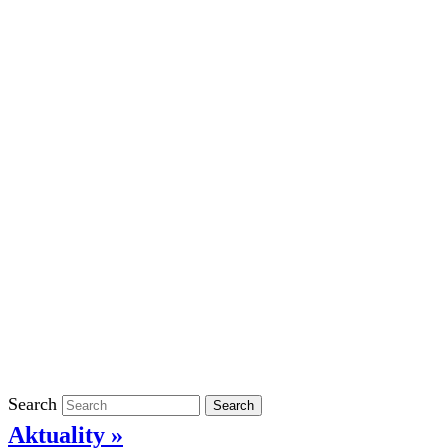
Školní rok 2023/2024 ve ŠD
Školní rok 2022/2023 ve ŠD
Školní rok 2021/2022 v ŠD
Ostatní
Povinně zveřejňované informace
Informace o ochraně oznamovatelů
GDPR
Kontakty
Klasifikace
Search
Search
Aktuality »