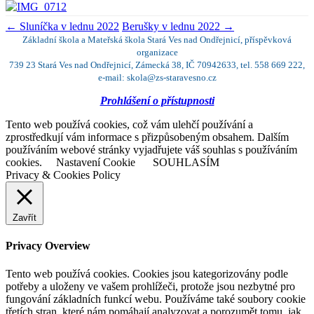
←
Sluníčka v lednu 2022
Berušky v lednu 2022
→
Základní škola a Mateřská škola Stará Ves nad Ondřejnicí, příspěvková
organizace
739 23 Stará Ves nad Ondřejnicí, Zámecká 38, IČ 70942633, tel. 558 669 222,
e-mail: skola@zs-staravesno.cz
Prohlášení o přístupnosti
Tento web používá cookies, což vám ulehčí používání a
zprostředkují vám informace s přizpůsobeným obsahem. Dalším
používáním webové stránky vyjadřujete váš souhlas s používáním
cookies.
Nastavení Cookie
SOUHLASÍM
Privacy & Cookies Policy
Zavřít
Privacy Overview
Tento web používá cookies. Cookies jsou kategorizovány podle
potřeby a uloženy ve vašem prohlížeči, protože jsou nezbytné pro
fungování základních funkcí webu. Používáme také soubory cookie
třetích stran, které nám pomáhají analyzovat a porozumět tomu, jak