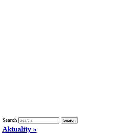
Školní rok 2023/2024 ve ŠD
Školní rok 2022/2023 ve ŠD
Školní rok 2021/2022 v ŠD
Ostatní
Povinně zveřejňované informace
Informace o ochraně oznamovatelů
GDPR
Kontakty
Klasifikace
Search
Search
Aktuality »