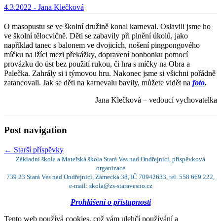
4.3.2022 -
Jana Klečková
O masopustu se ve školní družině konal karneval. Oslavili jsme ho
ve školní tělocvičně. Děti se zabavily při plnění úkolů, jako
například tanec s balonem ve dvojicích, nošení pingpongového
míčku na lžíci mezi překážky, dopravení bonbonku pomocí
provázku do úst bez použití rukou, či hra s míčky na Obra a
Palečka. Zahrály si i týmovou hru. Nakonec jsme si všichni pořádně
zatancovali. Jak se děti na karnevalu bavily, můžete vidět na
foto
.
Jana Klečková – vedoucí vychovatelka
Post navigation
←
Starší příspěvky
Základní škola a Mateřská škola Stará Ves nad Ondřejnicí, příspěvková
organizace
739 23 Stará Ves nad Ondřejnicí, Zámecká 38, IČ 70942633, tel. 558 669 222,
e-mail: skola@zs-staravesno.cz
Prohlášení o přístupnosti
Tento web používá cookies, což vám ulehčí používání a