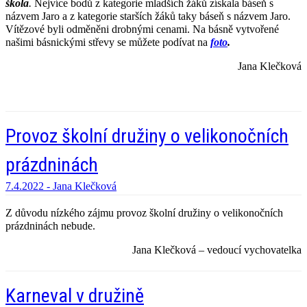
škola
.
Nejvíce bodů z kategorie mladších žáků získala báseň s
názvem Jaro a z kategorie starších žáků taky báseň s názvem Jaro.
Vítězové byli odměněni drobnými cenami. Na básně vytvořené
našimi básnickými střevy se můžete podívat na
foto
.
Jana Klečková
Provoz školní družiny o velikonočních
prázdninách
7.4.2022 -
Jana Klečková
Z důvodu nízkého zájmu provoz školní družiny o velikonočních
prázdninách nebude.
Jana Klečková – vedoucí vychovatelka
Karneval v družině