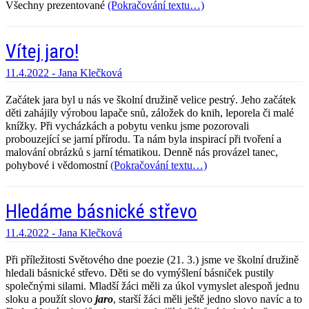
Všechny prezentované
(Pokračování textu…)
Vítej jaro!
11.4.2022 -
Jana Klečková
Začátek jara byl u nás ve školní družině velice pestrý. Jeho začátek
děti zahájily výrobou lapače snů, záložek do knih, leporela či malé
knížky. Při vycházkách a pobytu venku jsme pozorovali
probouzející se jarní přírodu. Ta nám byla inspirací při tvoření a
malování obrázků s jarní tématikou. Denně nás provázel tanec,
pohybové i vědomostní
(Pokračování textu…)
Hledáme básnické střevo
11.4.2022 -
Jana Klečková
Při příležitosti Světového dne poezie (21. 3.) jsme ve školní družině
hledali básnické střevo. Děti se do vymýšlení básniček pustily
společnými silami. Mladší žáci měli za úkol vymyslet alespoň jednu
sloku a použít slovo
jaro
, starší žáci měli ještě jedno slovo navíc a to