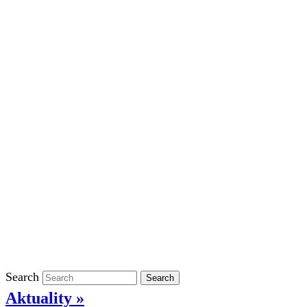
Školní rok 2023/2024 ve ŠD
Školní rok 2022/2023 ve ŠD
Školní rok 2021/2022 v ŠD
Ostatní
Povinně zveřejňované informace
Informace o ochraně oznamovatelů
GDPR
Kontakty
Klasifikace
Search
Search
Aktuality »