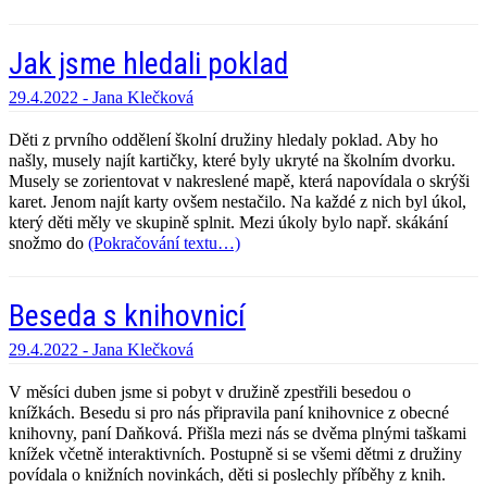
Jak jsme hledali poklad
29.4.2022 -
Jana Klečková
Děti z prvního oddělení školní družiny hledaly poklad. Aby ho
našly, musely najít kartičky, které byly ukryté na školním dvorku.
Musely se zorientovat v nakreslené mapě, která napovídala o skrýši
karet. Jenom najít karty ovšem nestačilo. Na každé z nich byl úkol,
který děti měly ve skupině splnit. Mezi úkoly bylo např. skákání
snožmo do
(Pokračování textu…)
Beseda s knihovnicí
29.4.2022 -
Jana Klečková
V měsíci duben jsme si pobyt v družině zpestřili besedou o
knížkách. Besedu si pro nás připravila paní knihovnice z obecné
knihovny, paní Daňková. Přišla mezi nás se dvěma plnými taškami
knížek včetně interaktivních. Postupně si se všemi dětmi z družiny
povídala o knižních novinkách, děti si poslechly příběhy z knih.