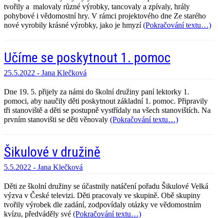
tvořily a malovaly různé výrobky, tancovaly a zpívaly, hrály
pohybové i vědomostní hry. V rámci projektového dne Ze starého
nové vyrobily krásné výrobky, jako je hmyzí
(Pokračování textu…)
Učíme se poskytnout 1. pomoc
25.5.2022 -
Jana Klečková
Dne 19. 5. přijely za námi do školní družiny paní lektorky 1.
pomoci, aby naučily děti poskytnout základní 1. pomoc. Připravily
tři stanoviště a děti se postupně vystřídaly na všech stanovištích. Na
prvním stanovišti se děti věnovaly
(Pokračování textu…)
Šikulové v družině
5.5.2022 -
Jana Klečková
Děti ze školní družiny se účastnily natáčení pořadu Šikulové Velká
výzva v České televizi. Děti pracovaly ve skupině. Obě skupiny
tvořily výrobek dle zadání, zodpovídaly otázky ve vědomostním
kvízu, předváděly své
(Pokračování textu…)