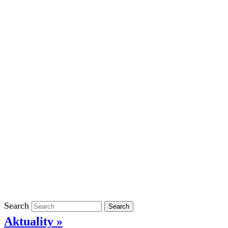
Školní rok 2023/2024 ve ŠD
Školní rok 2022/2023 ve ŠD
Školní rok 2021/2022 v ŠD
Ostatní
Povinně zveřejňované informace
Informace o ochraně oznamovatelů
GDPR
Kontakty
Klasifikace
Search
Search
Aktuality »