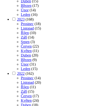
Duben
(15)
Březen
(17)
Únor
(14)
Leden
(16)
2023
(168)
Prosinec
(18)
Listopad
(15)
Říjen
(10)
Září
(14)
Srpen
(3)
Červen
(22)
Květen
(11)
Duben
(20)
Březen
(9)
Únor
(31)
Leden
(15)
2022
(162)
Prosinec
(14)
Listopad
(20)
Říjen
(11)
Září
(15)
Červen
(17)
Květen
(24)
Duben
(18)