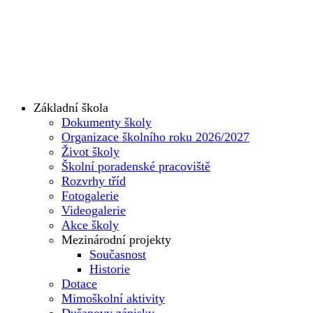
Základní škola
Dokumenty školy
Organizace školního roku 2026/2027
Život školy
Školní poradenské pracoviště
Rozvrhy tříd
Fotogalerie
Videogalerie
Akce školy
Mezinárodní projekty
Současnost
Historie
Dotace
Mimoškolní aktivity
Dušanovy zápisky