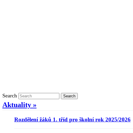
Školní rok 2021/2022 v ŠD
Ostatní
Povinně zveřejňované informace
Informace o ochraně oznamovatelů
GDPR
Kontakty
Klasifikace
Search
Search
Aktuality »
Rozdělení žáků 1. tříd pro školní rok 2025/2026