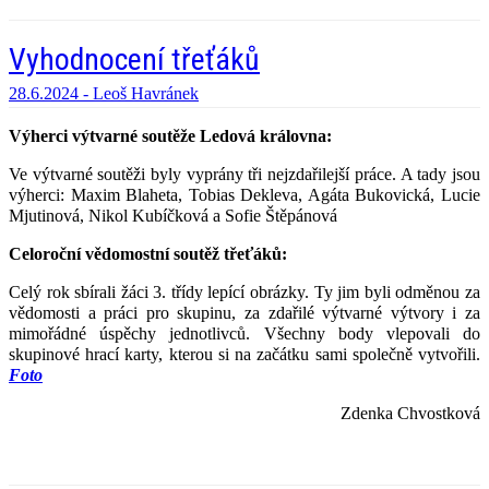
Vyhodnocení třeťáků
28.6.2024 -
Leoš Havránek
Výherci výtvarné soutěže Ledová královna:
Ve výtvarné soutěži byly vyprány tři nejzdařilejší práce. A tady jsou
výherci: Maxim Blaheta, Tobias Dekleva, Agáta Bukovická, Lucie
Mjutinová, Nikol Kubíčková a Sofie Štěpánová
Celoroční vědomostní soutěž třeťáků:
Celý rok sbírali žáci 3. třídy lepící obrázky. Ty jim byli odměnou za
vědomosti a práci pro skupinu, za zdařilé výtvarné výtvory i za
mimořádné úspěchy jednotlivců. Všechny body vlepovali do
skupinové hrací karty, kterou si na začátku sami společně vytvořili.
Foto
Zdenka Chvostková