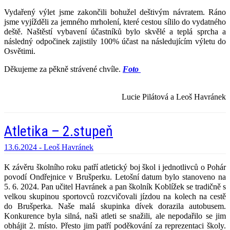
Vydařený výlet jsme zakončili bohužel deštivým návratem. Ráno
jsme vyjížděli za jemného mrholení, které cestou sílilo do vydatného
deště. Naštěstí vybavení účastníků bylo skvělé a teplá sprcha a
následný odpočinek zajistily 100% účast na následujícím výletu do
Osvětimi.
Děkujeme za pěkně strávené chvíle.
Foto
Lucie Pilátová a Leoš Havránek
Atletika – 2.stupeň
13.6.2024 -
Leoš Havránek
K závěru školního roku patří atletický boj škol i jednotlivců o Pohár
povodí Ondřejnice v Brušperku. Letošní datum bylo stanoveno na
5. 6. 2024. Pan učitel Havránek a pan školník Koblížek se tradičně s
velkou skupinou sportovců rozcvičovali jízdou na kolech na cestě
do Brušperka. Naše malá skupinka dívek dorazila autobusem.
Konkurence byla silná, naši atleti se snažili, ale nepodařilo se jim
obhájit 2. místo. Přesto jim patří poděkování za reprezentaci školy.