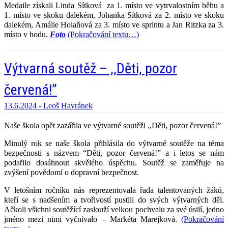
Medaile získali Linda Sítková za 1. místo ve vytrvalostním běhu a
1. místo ve skoku dalekém, Johanka Sítková za 2. místo ve skoku
dalekém, Amálie Holaňová za 3. místo ve sprintu a Jan Ritzka za 3.
místo v hodu.
Foto
(Pokračování textu…)
Výtvarná soutěž – ,,Děti, pozor
červená!”
13.6.2024 -
Leoš Havránek
Naše škola opět zazářila ve výtvarné soutěži ,,Děti, pozor červená!”
Minulý rok se naše škola přihlásila do výtvarné soutěže na téma
bezpečnosti s názvem “Děti, pozor červená!” a i letos se nám
podařilo dosáhnout skvělého úspěchu. Soutěž se zaměřuje na
zvýšení povědomí o dopravní bezpečnost.
V letošním ročníku nás reprezentovala řada talentovaných žáků,
kteří se s nadšením a tvořivostí pustili do svých výtvarných děl.
Ačkoli všichni soutěžící zaslouží velkou pochvalu za své úsilí, jedno
jméno mezi nimi vyčnívalo – Markéta Marejková.
(Pokračování