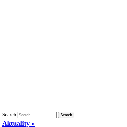
Školní rok 2023/2024 ve ŠD
Školní rok 2022/2023 ve ŠD
Školní rok 2021/2022 v ŠD
Ostatní
Povinně zveřejňované informace
Informace o ochraně oznamovatelů
GDPR
Kontakty
Klasifikace
Search
Search
Aktuality »