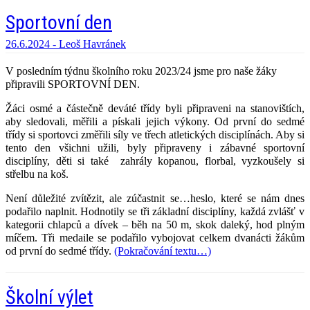
Sportovní den
26.6.2024 -
Leoš Havránek
V posledním týdnu školního roku 2023/24 jsme pro naše žáky
připravili SPORTOVNÍ DEN.
Žáci osmé a částečně deváté třídy byli připraveni na stanovištích,
aby sledovali, měřili a pískali jejich výkony. Od první do sedmé
třídy si sportovci změřili síly ve třech atletických disciplínách. Aby si
tento den všichni užili, byly připraveny i zábavné sportovní
disciplíny, děti si také zahrály kopanou, florbal, vyzkoušely si
střelbu na koš.
Není důležité zvítězit, ale zúčastnit se…heslo, které se nám dnes
podařilo naplnit. Hodnotily se tři základní disciplíny, každá zvlášť v
kategorii chlapců a dívek – běh na 50 m, skok daleký, hod plným
míčem. Tři medaile se podařilo vybojovat celkem dvanácti žákům
od první do sedmé třídy.
(Pokračování textu…)
Školní výlet