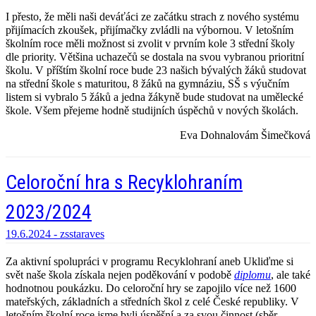
I přesto, že měli naši deváťáci ze začátku strach z nového systému
přijímacích zkoušek, přijímačky zvládli na výbornou. V letošním
školním roce měli možnost si zvolit v prvním kole 3 střední školy
dle priority. Většina uchazečů se dostala na svou vybranou prioritní
školu. V příštím školní roce bude 23 našich bývalých žáků studovat
na střední škole s maturitou, 8 žáků na gymnáziu, SŠ s výučním
listem si vybralo 5 žáků a jedna žákyně bude studovat na umělecké
škole. Všem přejeme hodně studijních úspěchů v nových školách.
Eva Dohnalovám Šimečková
Celoroční hra s Recyklohraním
2023/2024
19.6.2024 -
zsstaraves
Za aktivní spolupráci v programu Recyklohraní aneb Ukliďme si
svět naše škola získala nejen poděkování v podobě
diplomu
, ale také
hodnotnou poukázku. Do celoroční hry se zapojilo více než 1600
mateřských, základních a středních škol z celé České republiky. V
letošním školní roce jsme byli úspěšní a za svou činnost (sběr