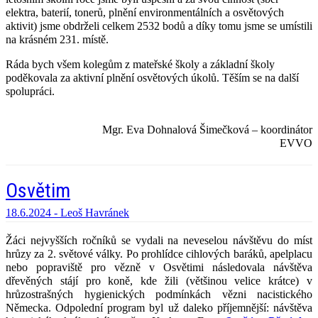
elektra, baterií, tonerů, plnění environmentálních a osvětových
aktivit) jsme obdrželi celkem 2532 bodů a díky tomu jsme se umístili
na krásném 231. místě.
Ráda bych všem kolegům z mateřské školy a základní školy
poděkovala za aktivní plnění osvětových úkolů. Těším se na další
spolupráci.
Mgr. Eva Dohnalová Šimečková – koordinátor
EVVO
Osvětim
18.6.2024 -
Leoš Havránek
Žáci nejvyšších ročníků se vydali na neveselou návštěvu do míst
hrůzy za 2. světové války. Po prohlídce cihlových baráků, apelplacu
nebo popraviště pro vězně v Osvětimi následovala návštěva
dřevěných stájí pro koně, kde žili (většinou velice krátce) v
hrůzostrašných hygienických podmínkách vězni nacistického
Německa. Odpolední program byl už daleko příjemnější: návštěva