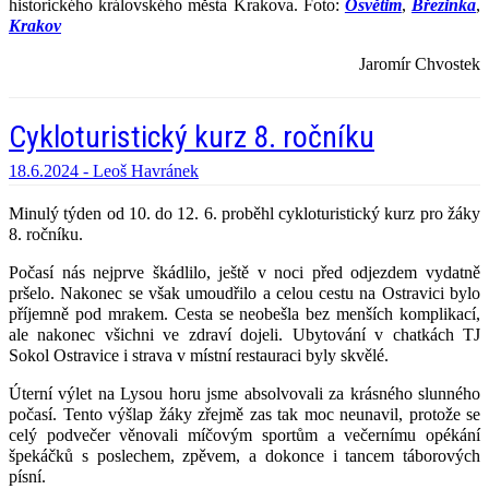
historického královského města Krakova. Foto:
Osvětim
,
Březinka
,
Krakov
Jaromír Chvostek
Cykloturistický kurz 8. ročníku
18.6.2024 -
Leoš Havránek
Minulý týden od 10. do 12. 6. proběhl cykloturistický kurz pro žáky
8. ročníku.
Počasí nás nejprve škádlilo, ještě v noci před odjezdem vydatně
pršelo. Nakonec se však umoudřilo a celou cestu na Ostravici bylo
příjemně pod mrakem. Cesta se neobešla bez menších komplikací,
ale nakonec všichni ve zdraví dojeli. Ubytování v chatkách TJ
Sokol Ostravice i strava v místní restauraci byly skvělé.
Úterní výlet na Lysou horu jsme absolvovali za krásného slunného
počasí. Tento výšlap žáky zřejmě zas tak moc neunavil, protože se
celý podvečer věnovali míčovým sportům a večernímu opékání
špekáčků s poslechem, zpěvem, a dokonce i tancem táborových
písní.