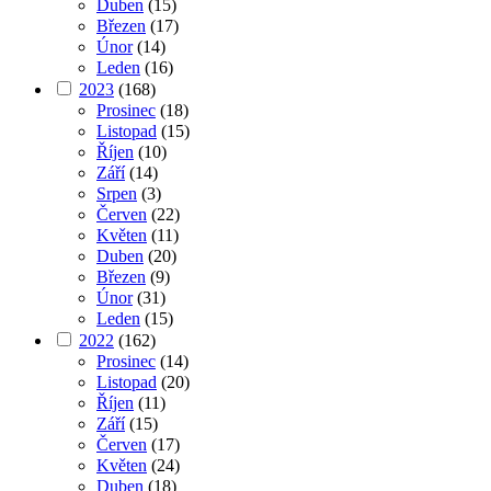
Duben
(15)
Březen
(17)
Únor
(14)
Leden
(16)
2023
(168)
Prosinec
(18)
Listopad
(15)
Říjen
(10)
Září
(14)
Srpen
(3)
Červen
(22)
Květen
(11)
Duben
(20)
Březen
(9)
Únor
(31)
Leden
(15)
2022
(162)
Prosinec
(14)
Listopad
(20)
Říjen
(11)
Září
(15)
Červen
(17)
Květen
(24)
Duben
(18)