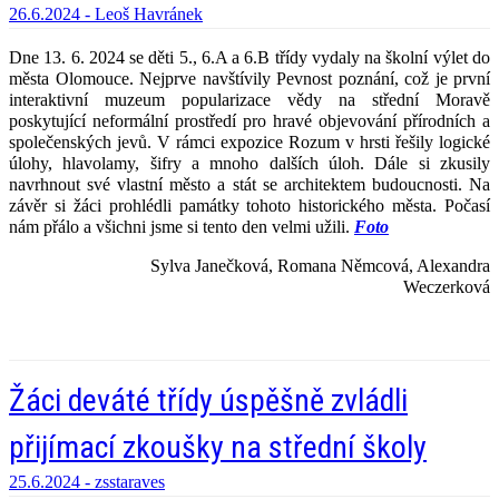
26.6.2024 -
Leoš Havránek
Dne 13. 6. 2024 se děti 5., 6.A a 6.B třídy vydaly na školní výlet do
města Olomouce. Nejprve navštívily Pevnost poznání, což je první
interaktivní muzeum popularizace vědy na střední Moravě
poskytující neformální prostředí pro hravé objevování přírodních a
společenských jevů. V rámci expozice Rozum v hrsti řešily logické
úlohy, hlavolamy, šifry a mnoho dalších úloh. Dále si zkusily
navrhnout své vlastní město a stát se architektem budoucnosti. Na
závěr si žáci prohlédli památky tohoto historického města. Počasí
nám přálo a všichni jsme si tento den velmi užili.
Foto
Sylva Janečková, Romana Němcová, Alexandra
Weczerková
Žáci deváté třídy úspěšně zvládli
přijímací zkoušky na střední školy
25.6.2024 -
zsstaraves