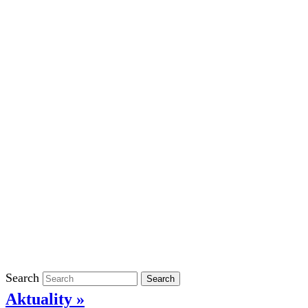
Školní rok 2023/2024 ve ŠD
Školní rok 2022/2023 ve ŠD
Školní rok 2021/2022 v ŠD
Ostatní
Povinně zveřejňované informace
Informace o ochraně oznamovatelů
GDPR
Kontakty
Klasifikace
Search
Search
Aktuality »