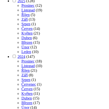
2025
(128)
Prosinec
(12)
Listopad
(19)
Říjen
(5)
Září
(13)
Srpen
(1)
Červen
(14)
Květen
(21)
Duben
(6)
Březen
(15)
Únor
(12)
Leden
(10)
2024
(147)
Prosinec
(18)
Listopad
(10)
Říjen
(21)
Září
(8)
Srpen
(1)
Červenec
(1)
Červen
(15)
Květen
(11)
Duben
(15)
Březen
(17)
Únor
(14)