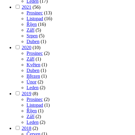
Leden
(17)
2021
(56)
Prosinec
(13)
Listopad
(16)
Říjen
(16)
Září
(5)
Srpen
(5)
Duben
(1)
2020
(10)
Prosinec
(2)
Září
(1)
Květen
(1)
Duben
(1)
Březen
(1)
Únor
(2)
Leden
(2)
2019
(8)
Prosinec
(2)
Listopad
(1)
Říjen
(1)
Září
(2)
Leden
(2)
2018
(2)
Červen
(1)