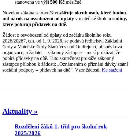
stanovena ve výši
500 Kč
měsíčně.
Novelou zákona se rovněž
rozšiřuje okruh osob, které budou
mít nárok na osvobození od úplaty
v mateřské škole
o rodiny,
které
pobírají přídavek na dítě
.
Žádost o osvobození od úplaty od začátku školního roku
2026/20267, tzn. od 1. 9. 2026, se podává ředitelství Základní
školy a Mateřské školy Stará Ves nad Ondřejnicí, příspěvková
organizace, a žadatel – zákonný zástupce – musí prokázat, že
pobírá přídavky na dítě. Tuto skutečnost prokáže zákonný
zástupce přílohou k žádosti: „Oznámením o přiznání dávky státní
sociální podpory – přídavek na dítě“. Vzor žádosti:
Ke stažení
Aktuality »
Rozdělení žáků 1. tříd pro školní rok
2025/2026