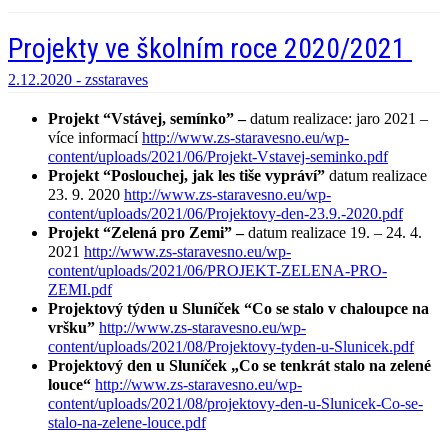
Projekty ve školním roce 2020/2021
2.12.2020 -
zsstaraves
Projekt “Vstávej, semínko” –
datum realizace: jaro 2021 –
více informací
http://www.zs-staravesno.eu/wp-
content/uploads/2021/06/Projekt-Vstavej-seminko.pdf
Projekt “Poslouchej, jak les tiše vypráví”
datum realizace
23. 9. 2020
http://www.zs-staravesno.eu/wp-
content/uploads/2021/06/Projektovy-den-23.9.-2020.pdf
Projekt “Zelená pro Zemi” –
datum realizace 19. – 24. 4.
2021
http://www.zs-staravesno.eu/wp-
content/uploads/2021/06/PROJEKT-ZELENA-PRO-
ZEMI.pdf
Projektový týden u Sluníček
“Co se stalo v chaloupce na
vršku”
http://www.zs-staravesno.eu/wp-
content/uploads/2021/08/Projektovy-tyden-u-Slunicek.pdf
Projektový den u Sluníček „Co se tenkrát stalo na zelené
louce“
http://www.zs-staravesno.eu/wp-
content/uploads/2021/08/projektovy-den-u-Slunicek-Co-se-
stalo-na-zelene-louce.pdf