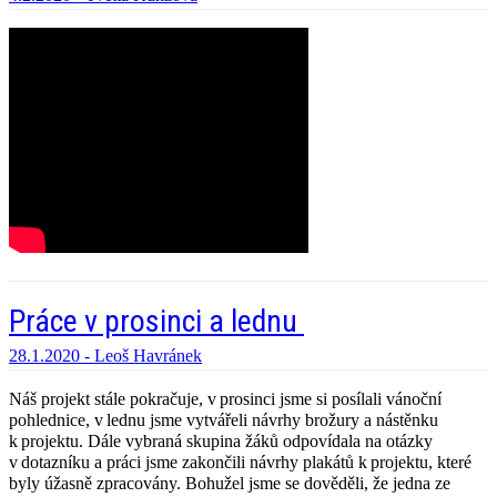
Práce v prosinci a lednu
28.1.2020 -
Leoš Havránek
Náš projekt stále pokračuje,
v prosinci jsme si posílali vánoční
pohlednice,
v lednu jsme vytvářeli návrhy brožury a nástěnku
k projektu. Dále vybraná skupina žáků odpovídala na otázky
v dotazníku a práci jsme zakončili návrhy plakátů k
projektu
, které
byly úžasně zpracovány
.
Bohužel jsme se dověděli, že jedna ze