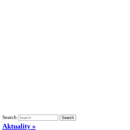
Školní rok 2023/2024 ve ŠD
Školní rok 2022/2023 ve ŠD
Školní rok 2021/2022 v ŠD
Ostatní
Povinně zveřejňované informace
Informace o ochraně oznamovatelů
GDPR
Kontakty
Klasifikace
Search
Search
Aktuality »