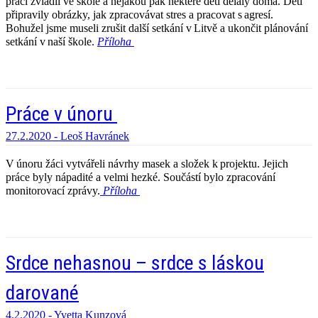
práci zvládli ve škole a nějakou pak některé děti dělaly doma.
Děti
připravily obrázky, jak zpracovávat stres a pracovat s agresí.
Bohužel jsme museli zrušit další setkání v Litvě a ukončit plánování
setkání v naší škole.
Příloha
Práce v únoru
27.2.2020 -
Leoš Havránek
V únoru žáci vytvářeli návrhy masek a složek k projektu.
Jejich
práce byly nápadité a velmi hezké.
Součástí bylo zpracování
monitorovací zprávy.
Příloha
Srdce nehasnou – srdce s láskou
darované
4.2.2020 -
Yvetta Kunzová