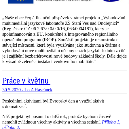
„
Naše obec čerpá finanční příspěvek v rámci projektu „Vybudování
multimediální jazykové laboratoře ZŠ Stará Ves nad Ondřejnicí“
(Reg. číslo: CZ.06.2.67/0.0/0.0/16_063/0004181), který je
spolufinancován z EU, konkrétně z Integrovaného regionálního
operačního programu (IROP). Součástí projektu je rekonstrukce
stávající místnosti, která byla využívána jako studovna a čítárna a
vybudování nové multimediální učebny cizích jazyků. Jedním z cílů
je i zajištění bezbariérovosti nové budovy základní školy. Dále dojde
k výsadbě zeleně a instalaci venkovního mobiliáře.“
Práce v květnu
30.5.2020 -
Leoš Havránek
Posledními aktivitami byl Evropský den a využití aktivit
s dramatizací.
Náš projekt byl posunut o další rok, protože bychom časově
nemohli zvládnout všechny aktivity a všechna setkání.
Příloha 1,
příloha 2.