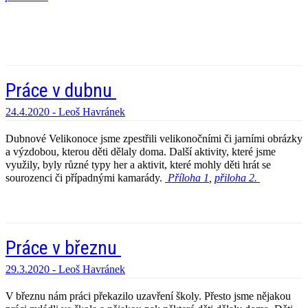
Práce v dubnu
24.4.2020 -
Leoš Havránek
Dubnové Velikonoce jsme zpestřili velikonočními či jarními obrázky
a výzdobou, kterou děti dělaly doma. Další aktivity, které jsme
využily, byly různé typy her
a aktivit, které mohly děti hrát se
sourozenci či případnými kamarády.
Příloha 1
,
přiloha 2.
Práce v březnu
29.3.2020 -
Leoš Havránek
V březnu nám práci překazilo uzavření školy. Přesto jsme nějakou