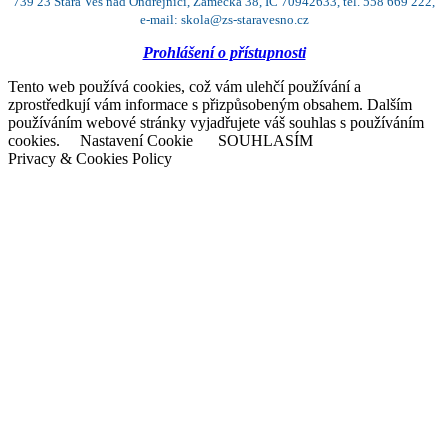
739 23 Stará Ves nad Ondřejnicí, Zámecká 38, IČ 70942633, tel. 558 669 222,
e-mail: skola@zs-staravesno.cz
Prohlášení o přístupnosti
Tento web používá cookies, což vám ulehčí používání a
zprostředkují vám informace s přizpůsobeným obsahem. Dalším
používáním webové stránky vyjadřujete váš souhlas s používáním
cookies.
Nastavení Cookie
SOUHLASÍM
Privacy & Cookies Policy