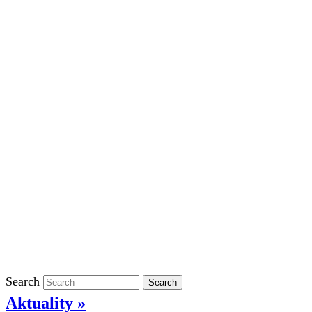
Školní rok 2023/2024 ve ŠD
Školní rok 2022/2023 ve ŠD
Školní rok 2021/2022 v ŠD
Ostatní
Povinně zveřejňované informace
Informace o ochraně oznamovatelů
GDPR
Kontakty
Klasifikace
Search
Search
Aktuality »