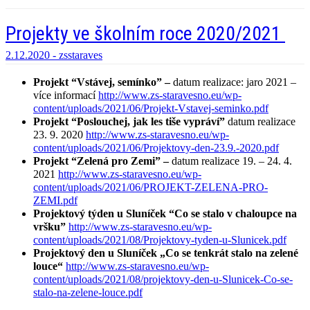
Projekty ve školním roce 2020/2021
2.12.2020 -
zsstaraves
Projekt “Vstávej, semínko” –
datum realizace: jaro 2021 –
více informací
http://www.zs-staravesno.eu/wp-
content/uploads/2021/06/Projekt-Vstavej-seminko.pdf
Projekt “Poslouchej, jak les tiše vypráví”
datum realizace
23. 9. 2020
http://www.zs-staravesno.eu/wp-
content/uploads/2021/06/Projektovy-den-23.9.-2020.pdf
Projekt “Zelená pro Zemi” –
datum realizace 19. – 24. 4.
2021
http://www.zs-staravesno.eu/wp-
content/uploads/2021/06/PROJEKT-ZELENA-PRO-
ZEMI.pdf
Projektový týden u Sluníček
“Co se stalo v chaloupce na
vršku”
http://www.zs-staravesno.eu/wp-
content/uploads/2021/08/Projektovy-tyden-u-Slunicek.pdf
Projektový den u Sluníček „Co se tenkrát stalo na zelené
louce“
http://www.zs-staravesno.eu/wp-
content/uploads/2021/08/projektovy-den-u-Slunicek-Co-se-
stalo-na-zelene-louce.pdf