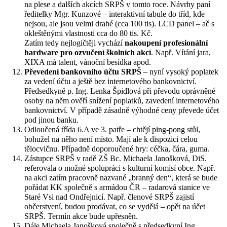
na plese a dalších akcích SRPŠ v tomto roce. Návrhy paní
ředitelky Mgr. Kunzové – interaktivní tabule do tříd, kde
nejsou, ale jsou velmi drahé (cca 100 tis). LCD panel – ač s
okleštěnými vlastnosti cca do 80 tis. Kč.
Zatím tedy nejlogičtěji vychází
nakoupení profesionální
hardware pro ozvučení školních akcí
. Např. Vítání jara,
XIXA má talent, vánoční besídka apod.
Převedení bankovního účtu SRPŠ
– nyní vysoký poplatek
za vedení účtu a ještě bez internetového bankovnictví.
Předsedkyně p. Ing. Lenka Špidlová při převodu oprávněné
osoby na něm ověří snížení poplatků, zavedení internetového
bankovnictví. V případě zásadně výhodné ceny převede účet
pod jinou banku.
Odloučená třída 6.A ve 3. patře – chtějí ping-pong stůl,
bohužel na něho není místo. Mají ale k dispozici celou
tělocvičnu. Případně doporoučené hry: céčka, čára, guma.
Zástupce SRPŠ v radě ZŠ Bc. Michaela Janošková, DiS.
referovala o možné spolupráci s kulturní komisí obce. Např.
na akci zatím pracovně nazvané „branný den“, která se bude
pořádat KK společně s armádou ČR – radarová stanice ve
Staré Vsi nad Ondřejnicí. Např. členové SRPŠ zajistí
občerstvení, budou prodávat, co se vydělá – opět na účet
SRPŠ. Termín akce bude upřesněn.
Dále Michaela Janošková společně s předsedkyní Ing.