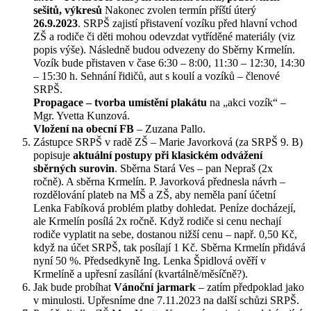
sešitů, výkresů
Nakonec zvolen termín příští úterý
26.9.2023
. SRPŠ zajistí přistavení vozíku před hlavní vchod
ZŠ a rodiče či děti mohou odevzdat vytříděné materiály (viz
popis výše). Následně budou odvezeny do Sběrny Krmelín.
Vozík bude přistaven v čase 6:30 – 8:00, 11:30 – 12:30, 14:30
– 15:30 h. Sehnání řidičů, aut s koulí a vozíků – členové
SRPŠ.
Propagace – tvorba umístění plakátu
na „akci vozík“ –
Mgr. Yvetta Kunzová.
Vložení na obecní FB
– Zuzana Pallo.
Zástupce SRPŠ v radě ZŠ – Marie Javorková (za SRPŠ 9. B)
popisuje
aktuální postupy při klasickém odvážení
sběrných surovin
. Sběrna Stará Ves – pan Nepraš (2x
ročně). A sběrna Krmelín. P. Javorková přednesla návrh –
rozdělování plateb na MŠ a ZŠ, aby neměla paní účetní
Lenka Fabíková problém platby dohledat. Peníze docházejí,
ale Krmelín posílá 2x ročně. Když rodiče si cenu nechají
rodiče vyplatit na sebe, dostanou nižší cenu – např. 0,50 Kč,
když na účet SRPŠ, tak posílají 1 Kč. Sběrna Krmelín přidává
nyní 50 %. Předsedkyně Ing. Lenka Špidlová ověří v
Krmelíně a upřesní zasílání (kvartálně/měsíčně?).
Jak bude probíhat
Vánoční jarmark
– zatím předpoklad jako
v minulosti. Upřesníme dne 7.11.2023 na další schůzi SRPŠ.