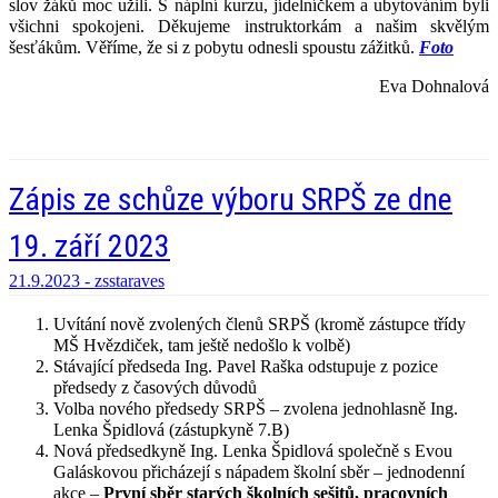
slov žáků moc užili. S náplní kurzu, jídelníčkem a ubytováním byli
všichni spokojeni. Děkujeme instruktorkám a našim skvělým
šesťákům. Věříme, že si z pobytu odnesli spoustu zážitků.
Foto
Eva Dohnalová
Zápis ze schůze výboru SRPŠ ze dne
19. září 2023
21.9.2023 -
zsstaraves
Uvítání nově zvolených členů SRPŠ (kromě zástupce třídy
MŠ Hvězdiček, tam ještě nedošlo k volbě)
Stávající předseda Ing. Pavel Raška odstupuje z pozice
předsedy z časových důvodů
Volba nového předsedy SRPŠ – zvolena jednohlasně Ing.
Lenka Špidlová (zástupkyně 7.B)
Nová předsedkyně Ing. Lenka Špidlová společně s Evou
Galáskovou přicházejí s nápadem školní sběr – jednodenní
akce –
První sběr starých školních sešitů, pracovních