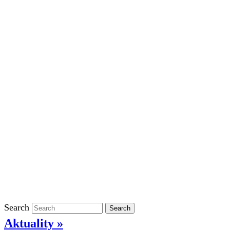
Školní rok 2023/2024 ve ŠD
Školní rok 2022/2023 ve ŠD
Školní rok 2021/2022 v ŠD
Ostatní
Povinně zveřejňované informace
Informace o ochraně oznamovatelů
GDPR
Kontakty
Klasifikace
Search
Search
Aktuality »