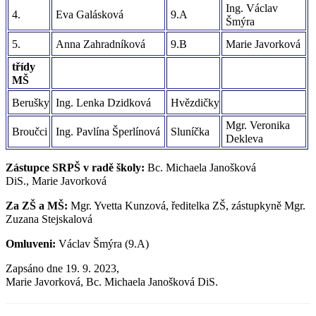
Ing. Václav
4.
Eva Galásková
9.A
Šmýra
5.
Anna Zahradníková
9.B
Marie Javorková
třídy
MŠ
Berušky
Ing. Lenka Dzidková
Hvězdičky
Mgr. Veronika
Broučci
Ing. Pavlína Šperlínová
Sluníčka
Dekleva
Zástupce SRPŠ v radě školy:
Bc. Michaela Janošková
DiS., Marie Javorková
Za ZŠ a MŠ:
Mgr. Yvetta Kunzová, ředitelka ZŠ, zástupkyně Mgr.
Zuzana Stejskalová
Omluveni:
Václav Šmýra (9.A)
Zapsáno dne 19. 9. 2023,
Marie Javorková, Bc. Michaela Janošková DiS.