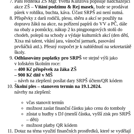
Paní ředitelka ZŠ Mgr. Yvetta Kunzová popisuje nadcházející
akce ZŠ –
Vítání podzimu
&
Rej masek
, bude se prodávat
párek v rohlíku, buchta, káva. Účast SRPŠ asi není nutná.
Příspěvky z darů rodičů, plesu, sběru a akcí se použily na
dopravu žáků na akce, na pořízení papírů do VV a PČ, dále
na obaly a pomůcky, nákup 2 ks pingpongových stolů do
chodeb, polepů na schody a výdaje kulturních akcí (den dětí,
Xixa má talent, vítání jara, vánoční jarmark, pasování
prvňáčků atd.). Přesný rozpočet je k nahlédnutí na sekretariátě
školy.
Odhlasovány poplatky pro SRPŠ
ve stejné výši jako
v loňském školním roce:
– 400 Kč příspěvek za žáka ZŠ
– 900 Kč dítě v MŠ
– návrh na zlepšení: posílat dary SRPŠ účtem/QR kódem
Školní ples – stanoven termín na 19.1.2024.
návrhy na zlepšení:
včas stanovit termín
možnost zaslat finanční částku jako cenu do tomboly
zůstat u hudby s DJ (menší částka, vyšší zisk pro SRPŠ
– děti)
možnost platby QR kódem
Dotaz na téma využití finančních prostředků, které se vydělají