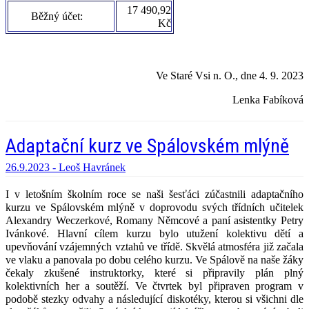
17 490,92
Běžný účet:
Kč
Ve Staré Vsi n. O., dne 4. 9. 2023
Lenka Fabíková
Adaptační kurz ve Spálovském mlýně
26.9.2023 -
Leoš Havránek
I v letošním školním roce se naši šesťáci zúčastnili adaptačního
kurzu ve Spálovském mlýně v doprovodu svých třídních učitelek
Alexandry Weczerkové, Romany Němcové a paní asistentky Petry
Ivánkové. Hlavní cílem kurzu bylo utužení kolektivu dětí a
upevňování vzájemných vztahů ve třídě. Skvělá atmosféra již začala
ve vlaku a panovala po dobu celého kurzu. Ve Spálově na naše žáky
čekaly zkušené instruktorky, které si připravily plán plný
kolektivních her a soutěží. Ve čtvrtek byl připraven program v
podobě stezky odvahy a následující diskotéky, kterou si všichni dle