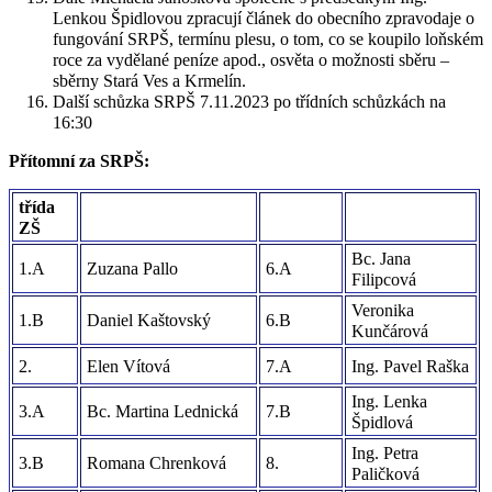
Lenkou Špidlovou zpracují článek do obecního zpravodaje o
fungování SRPŠ, termínu plesu, o tom, co se koupilo loňském
roce za vydělané peníze apod., osvěta o možnosti sběru –
sběrny Stará Ves a Krmelín.
Další schůzka SRPŠ 7.11.2023 po třídních schůzkách na
16:30
Přítomní za SRPŠ:
třída
ZŠ
Bc. Jana
1.A
Zuzana Pallo
6.A
Filipcová
Veronika
1.B
Daniel Kaštovský
6.B
Kunčárová
2.
Elen Vítová
7.A
Ing. Pavel Raška
Ing. Lenka
3.A
Bc. Martina Lednická
7.B
Špidlová
Ing. Petra
3.B
Romana Chrenková
8.
Paličková