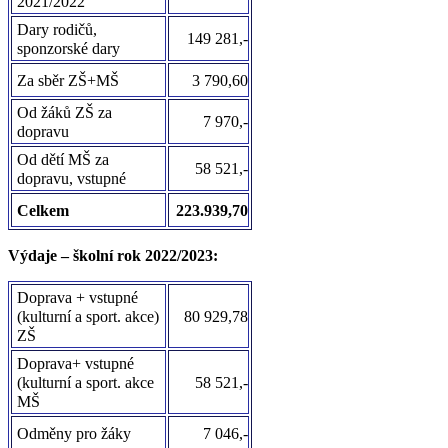
2021/2022
Dary rodičů,
149 281,-
sponzorské dary
Za sběr ZŠ+MŠ
3 790,60
Od žáků ZŠ za
7 970,-
dopravu
Od dětí MŠ za
58 521,-
dopravu, vstupné
Celkem
223.939,70
Výdaje – školní rok 2022/2023:
Doprava + vstupné
(kulturní a sport. akce)
80 929,78
ZŠ
Doprava+ vstupné
(kulturní a sport. akce
58 521,-
MŠ
Odměny pro žáky
7 046,-