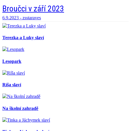
Broučci v září 2023
6.9.2023 -
zsstaraves
Terezka a Luky slaví
Lesopark
Ríša slaví
Na školní zahradě