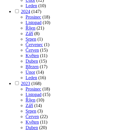
Únor
(12)
Leden
(10)
2024
(147)
Prosinec
(18)
Listopad
(10)
Říjen
(21)
Září
(8)
Srpen
(1)
Červenec
(1)
Červen
(15)
Květen
(11)
Duben
(15)
Březen
(17)
Únor
(14)
Leden
(16)
2023
(168)
Prosinec
(18)
Listopad
(15)
Říjen
(10)
Září
(14)
Srpen
(3)
Červen
(22)
Květen
(11)
Duben
(20)