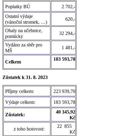
Poplatky BÚ
2 702,-
Ostatní výdaje
620,-
(vánoční stromek, …)
Obaly na učebnice,
32 294,-
pomůcky
Vydáno za sběr pro
1 481,-
MŠ
183 593,78
Celkem
Zůstatek k 31. 8. 2023
Příjmy celkem:
223 939,70
Výdaje celkem:
183 593,78
40 345,92
Zůstatek:
Kč
22 855
z toho hotovost:
Kč