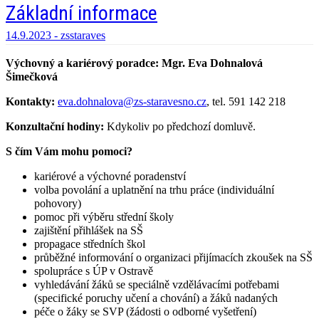
Základní informace
14.9.2023 -
zsstaraves
Výchovný a kariérový poradce: Mgr. Eva Dohnalová
Šimečková
Kontakty:
eva.dohnalova@zs-staravesno.cz
, tel. 591 142 218
Konzultační hodiny:
Kdykoliv po předchozí domluvě.
S čím Vám mohu pomoci?
kariérové a výchovné poradenství
volba povolání a uplatnění na trhu práce (individuální
pohovory)
pomoc při výběru střední školy
zajištění přihlášek na SŠ
propagace středních škol
průběžné informování o organizaci přijímacích zkoušek na SŠ
spolupráce s ÚP v Ostravě
vyhledávání žáků se speciálně vzdělávacími potřebami
(specifické poruchy učení a chování) a žáků nadaných
péče o žáky se SVP (žádosti o odborné vyšetření)