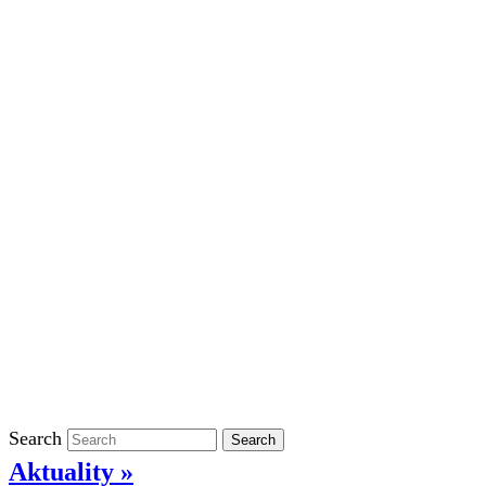
Školní rok 2023/2024 ve ŠD
Školní rok 2022/2023 ve ŠD
Školní rok 2021/2022 v ŠD
Ostatní
Povinně zveřejňované informace
Informace o ochraně oznamovatelů
GDPR
Kontakty
Klasifikace
Search
Search
Aktuality »