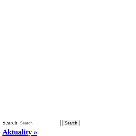
Školní rok 2023/2024 ve ŠD
Školní rok 2022/2023 ve ŠD
Školní rok 2021/2022 v ŠD
Ostatní
Povinně zveřejňované informace
Informace o ochraně oznamovatelů
GDPR
Kontakty
Klasifikace
Search
Search
Aktuality »