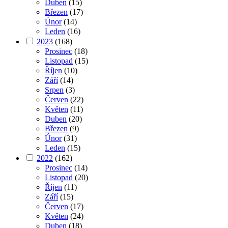
Duben
(15)
Březen
(17)
Únor
(14)
Leden
(16)
2023
(168)
Prosinec
(18)
Listopad
(15)
Říjen
(10)
Září
(14)
Srpen
(3)
Červen
(22)
Květen
(11)
Duben
(20)
Březen
(9)
Únor
(31)
Leden
(15)
2022
(162)
Prosinec
(14)
Listopad
(20)
Říjen
(11)
Září
(15)
Červen
(17)
Květen
(24)
Duben
(18)