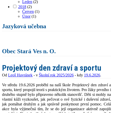
Leden
(2)
2018
(2)
Červen
(1)
Únor
(1)
Jazyková učebna
Obec Stará Ves n. O.
Projektový den zdraví a sportu
Od
Leoš Havránek
- v
Školní rok 2025/2026
- kdy
19.6.2026
.
Ve středu 19.6.2026 proběhl na naší škole Projektový den zdraví a
sportu, který propojil teorii s praktickým životem. Pro žáky prvního i
druhého stupně bylo připraveno několik stanovišť. Děti si mohly na
vlastní kůži vyzkoušet, jak pečovat o své fyzické i duševní zdraví,
jak pomáhat druhým a jak správně poskytnout první pomoc. Celá
akce byla výjimečná tím, že se do její organizace aktivně zapojili