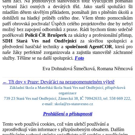
sami žáci. Na jednotlivých stanovištích totiž vyučujícím pomáhali
vybraní žáci osmých a devátých tříd. Jako starší spolužáci šli
mladším dětem skvělým příkladem, pomáhali jim s plněním úkolů a
dohlíželi na hladký průběh celého dne. Všem těmto pomocníkům
patří obrovská pochvala! Úspěch celého projektového dne by nebyl
možný bez zapojení odborníků z praxe. Rádi bychom tímto srdečně
poděkovali
Policii ČR Brušperk
za ukázky a profesionální přístup,
SDH Stará Ves nad Ondřejnicí
za skvělou spolupráci a
předvedení hasičské techniky a
společnosti AgentCOR
, která pro
naše žáky perfektně zorganizovala a zajistila stanoviště záchranné
služby. Těšíme se na další spolupráci.
Foto
Eva Dohnalová Šimečková, Romana Němcová
←
Tři dny v Praze: Deváťáci na nezapomenutelném výletě
Základní škola a Mateřská škola Stará Ves nad Ondřejnicí, příspěvková
organizace
739 23 Stará Ves nad Ondřejnicí, Zámecká 38, IČ 70942633, tel. 558 669 222,
e-mail: skola@zs-staravesno.cz
Prohlášení o přístupnosti
Tento web používá cookies, což vám ulehčí používání a
zprostředkují vám informace s přizpůsobeným obsahem. Dalším
používáním webové stránky vyjadřujete váš souhlas s používáním