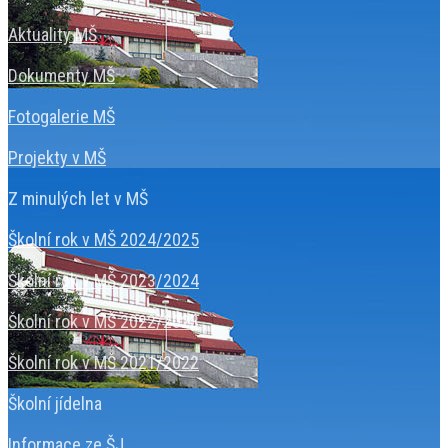
Aktuality MŠ
Dokumenty MŠ
Fotogalerie MŠ
Projekty v MŠ
Z minulých let v MŠ
Školní rok v MŠ 2024/2025
Školní rok v MŠ 2023/2024
Školní rok v MŠ 2022/2023
Školní rok v MŠ 2021/2022
Školní jídelna
Informace ze ŠJ