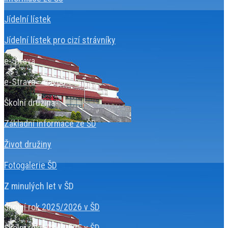
Jídelní lístek
Jídelní lístek pro cizí strávníky
e-Strava
e-Strava – návod
Školní družina
Základní informace ze ŠD
Život družiny
Fotogalerie ŠD
Z minulých let v ŠD
Školní rok 2025/2026 v ŠD
Školní rok 2024/2025 v ŠD