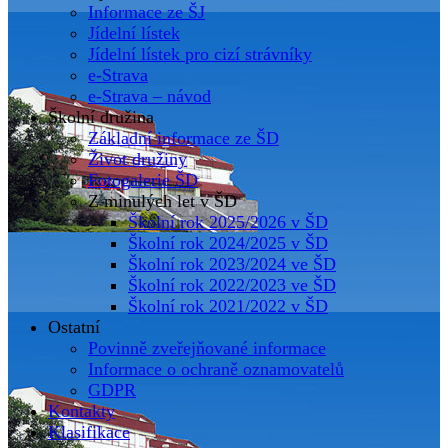
Informace ze ŠJ
Jídelní lístek
Jídelní lístek pro cizí strávníky
e-Strava
e-Strava – návod
Školní družina
Základní informace ze ŠD
Život družiny
Fotogalerie ŠD
Z minulých let v ŠD
Školní rok 2025/2026 v ŠD
Školní rok 2024/2025 v ŠD
Školní rok 2023/2024 ve ŠD
Školní rok 2022/2023 ve ŠD
Školní rok 2021/2022 v ŠD
Ostatní
Povinně zveřejňované informace
Informace o ochraně oznamovatelů
GDPR
Kontakty
Klasifikace