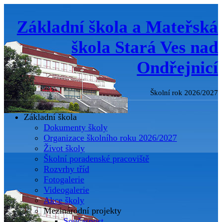
Základní škola a Mateřská
škola Stará Ves nad
Ondřejnicí
Školní rok 2026/2027
Základní škola
Dokumenty školy
Organizace školního roku 2026/2027
Život školy
Školní poradenské pracoviště
Rozvrhy tříd
Fotogalerie
Videogalerie
Akce školy
Mezinárodní projekty
Současnost