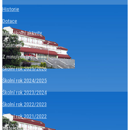
Historie
Dotace
Mimoškolní aktivity
Dušanovy zápisky
Z minulých let
Školní rok 2025/2026
Školní rok 2024/2025
Školní rok 2023/2024
Školní rok 2022/2023
Školní rok 2021/2022
Mateřská škola