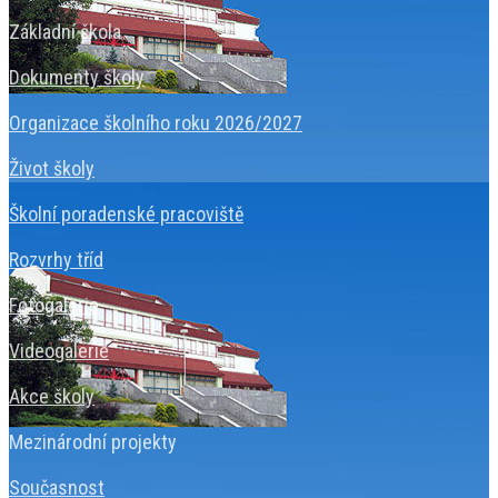
Základní škola
Dokumenty školy
Organizace školního roku 2026/2027
Život školy
Školní poradenské pracoviště
Rozvrhy tříd
Fotogalerie
Videogalerie
Akce školy
Mezinárodní projekty
Současnost