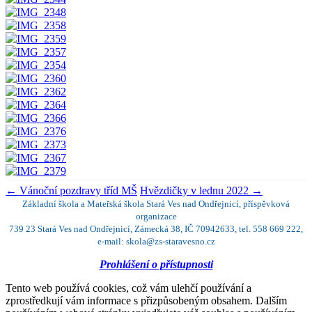
←
Vánoční pozdravy tříd MŠ
Hvězdičky v lednu 2022
→
Základní škola a Mateřská škola Stará Ves nad Ondřejnicí, příspěvková
organizace
739 23 Stará Ves nad Ondřejnicí, Zámecká 38, IČ 70942633, tel. 558 669 222,
e-mail: skola@zs-staravesno.cz
Prohlášení o přístupnosti
Tento web používá cookies, což vám ulehčí používání a
zprostředkují vám informace s přizpůsobeným obsahem. Dalším