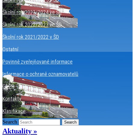
Školní rok 2023/2024 ve ŠD
Školní rok 2022/2023 ve ŠD
Školní rok 2021/2022 v ŠD
Ostatní
Povinně zveřejňované informace
Informace o ochraně oznamovatelů
GDPR
Kontakty
Klasifikace
Search
Search
Aktuality »