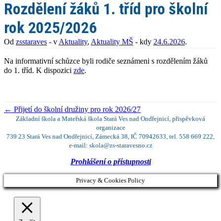
Rozdělení žáků 1. tříd pro školní
rok 2025/2026
Od
zsstaraves
- v
Aktuality
,
Aktuality MŠ
- kdy
24.6.2026
.
Na informativní schůzce byli rodiče seznámeni s rozdělením žáků
do 1. tříd. K dispozici
zde
.
←
Přijetí do školní družiny pro rok 2026/27
Základní škola a Mateřská škola Stará Ves nad Ondřejnicí, příspěvková
organizace
739 23 Stará Ves nad Ondřejnicí, Zámecká 38, IČ 70942633, tel. 558 669 222,
e-mail: skola@zs-staravesno.cz
Prohlášení o přístupnosti
Privacy & Cookies Policy