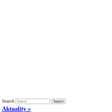
Školní rok 2023/2024 ve ŠD
Školní rok 2022/2023 ve ŠD
Školní rok 2021/2022 v ŠD
Ostatní
Povinně zveřejňované informace
Informace o ochraně oznamovatelů
GDPR
Kontakty
Klasifikace
Search
Search
Aktuality »