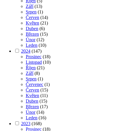
Říjen
(5)
Září
(13)
Srpen
(1)
Červen
(14)
Květen
(21)
Duben
(6)
Březen
(15)
Únor
(12)
Leden
(10)
2024
(147)
Prosinec
(18)
Listopad
(10)
Říjen
(21)
Září
(8)
Srpen
(1)
Červenec
(1)
Červen
(15)
Květen
(11)
Duben
(15)
Březen
(17)
Únor
(14)
Leden
(16)
2023
(168)
Prosinec
(18)