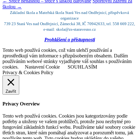
←
Srdce nehasnou – srdce s láskou darované
Sportovní zázemí za
školou
→
Základní škola a Mateřská škola Stará Ves nad Ondřejnicí, příspěvková
organizace
739 23 Stará Ves nad Ondřejnicí, Zámecká 38, IČ 70942633, tel. 558 669 222,
e-mail: skola@zs-staravesno.cz
Prohlášení o přístupnosti
Tento web používá cookies, což vám ulehčí používání a
zprostředkují vám informace s přizpůsobeným obsahem. Dalším
používáním webové stránky vyjadřujete váš souhlas s používáním
cookies.
Nastavení Cookie
SOUHLASÍM
Privacy & Cookies Policy
Zavřít
Privacy Overview
Tento web používá cookies. Cookies jsou kategorizovány podle
potřeby a uloženy ve vašem prohlížeči, protože jsou nezbytné pro
fungování základních funkcí webu. Používáme také soubory cookie
třetích stran, které nám pomáhají analyzovat a porozumět tomu, jak
používáte tento web. Tyto cookies budou ukládány do vašeho