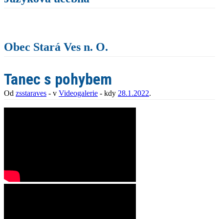
Obec Stará Ves n. O.
Tanec s pohybem
Od
zsstaraves
- v
Videogalerie
- kdy
28.1.2022
.