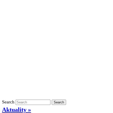
Školní rok 2023/2024 ve ŠD
Školní rok 2022/2023 ve ŠD
Školní rok 2021/2022 v ŠD
Ostatní
Povinně zveřejňované informace
Informace o ochraně oznamovatelů
GDPR
Kontakty
Klasifikace
Search
Search
Aktuality »