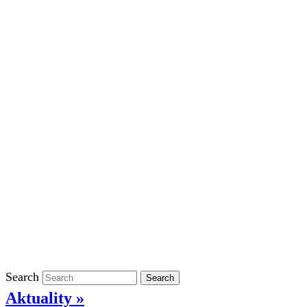
Školní rok 2023/2024 ve ŠD
Školní rok 2022/2023 ve ŠD
Školní rok 2021/2022 v ŠD
Ostatní
Povinně zveřejňované informace
Informace o ochraně oznamovatelů
GDPR
Kontakty
Klasifikace
Search
Search
Aktuality »