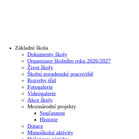
Základní škola
Dokumenty školy
Organizace školního roku 2026/2027
Život školy
Školní poradenské pracoviště
Rozvrhy tříd
Fotogalerie
Videogalerie
Akce školy
Mezinárodní projekty
Současnost
Historie
Dotace
Mimoškolní aktivity
Dušanovy zápisky