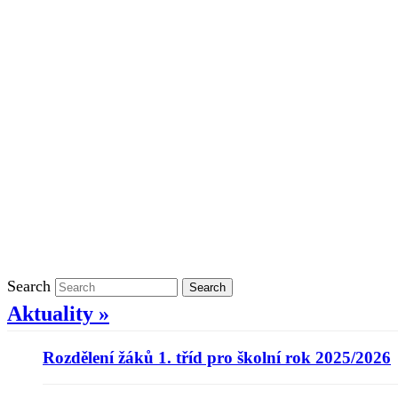
Školní rok 2021/2022 v ŠD
Ostatní
Povinně zveřejňované informace
Informace o ochraně oznamovatelů
GDPR
Kontakty
Klasifikace
Search
Search
Aktuality »
Rozdělení žáků 1. tříd pro školní rok 2025/2026