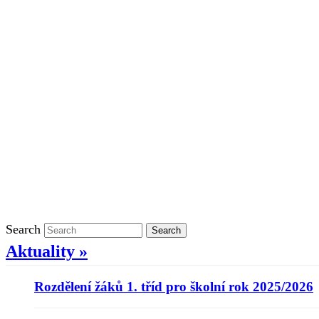
Školní rok 2021/2022 v ŠD
Ostatní
Povinně zveřejňované informace
Informace o ochraně oznamovatelů
GDPR
Kontakty
Klasifikace
Search
Search
Aktuality »
Rozdělení žáků 1. tříd pro školní rok 2025/2026