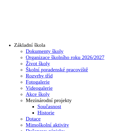
Základní škola
Dokumenty školy
Organizace školního roku 2026/2027
Život školy
Školní poradenské pracoviště
Rozvrhy tříd
Fotogalerie
Videogalerie
Akce školy
Mezinárodní projekty
Současnost
Historie
Dotace
Mimoškolní aktivity
Dušanovy zápisky