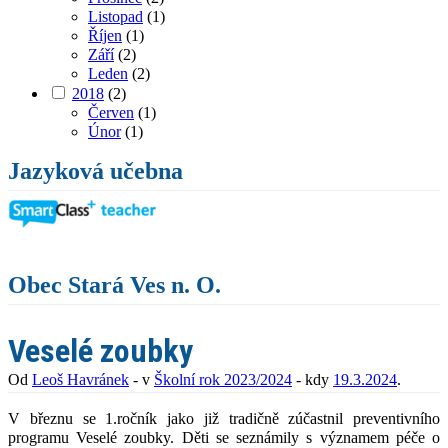
Listopad
(1)
Říjen
(1)
Září
(2)
Leden
(2)
2018
(2)
Červen
(1)
Únor
(1)
Jazyková učebna
Obec Stará Ves n. O.
Veselé zoubky
Od
Leoš Havránek
- v
Školní rok 2023/2024
- kdy
19.3.2024
.
V březnu se 1.ročník jako již tradičně zúčastnil preventivního
programu Veselé zoubky. Děti se seznámily s významem péče o