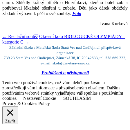
chrup. Shlédly krátký příběh o Hurvínkovi, kterého bolel zub a
potřeboval lékařské ošetření u zubaře. Děti jako dárek obdržely
základní výbavu k péči o své zoubky.
Foto
Ivana Kurková
←
Recitační soutěž
Okresní kolo BIOLOGICKÉ OLYMPIÁDY –
kategorie C
→
Základní škola a Mateřská škola Stará Ves nad Ondřejnicí, příspěvková
organizace
739 23 Stará Ves nad Ondřejnicí, Zámecká 38, IČ 70942633, tel. 558 669 222,
e-mail: skola@zs-staravesno.cz
Prohlášení o přístupnosti
Tento web používá cookies, což vám ulehčí používání a
zprostředkují vám informace s přizpůsobeným obsahem. Dalším
používáním webové stránky vyjadřujete váš souhlas s používáním
cookies.
Nastavení Cookie
SOUHLASÍM
Privacy & Cookies Policy
Zavřít