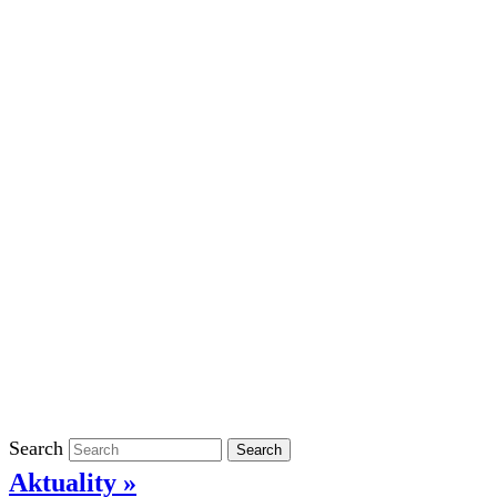
Školní rok 2023/2024 ve ŠD
Školní rok 2022/2023 ve ŠD
Školní rok 2021/2022 v ŠD
Ostatní
Povinně zveřejňované informace
Informace o ochraně oznamovatelů
GDPR
Kontakty
Klasifikace
Search
Search
Aktuality »