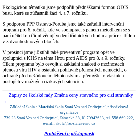
Ekologickou tématiku jsme podpořili přednáškami formou ODIS
busu, které se zúčastnili žáci 4. a 7. ročníku.
S podporou PPP Ostrava-Poruba jsme také zařadili intervenční
program pro 6. ročník, kde ve spolupráci s panem metodikem se s
paní učitelkou třídní věnují vedení třídnických hodin a práce s třídou
v 3 dvouhodinových blocích.
V prosinci jsme již stihli také preventivní program opět ve
spolupráci s KHS na téma Hrou proti AIDS pro 8. a 9. ročníky.
Cílem programu bylo osvojit si základní znalosti o možnostech
přenosu viru HIV a ostatních pohlavně přenosných nemocích, o
ochraně před nežádoucím těhotenstvím a přemýšlet o vlastních
postojích v možných rizikových situacích.
←
Zápisy ze školské rady
Změna ceny stravného pro cizí strávníky
→
Základní škola a Mateřská škola Stará Ves nad Ondřejnicí, příspěvková
organizace
739 23 Stará Ves nad Ondřejnicí, Zámecká 38, IČ 70942633, tel. 558 669 222,
e-mail: skola@zs-staravesno.cz
Prohlášení o přístupnosti