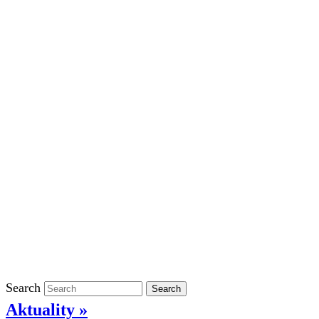
Školní rok 2023/2024 ve ŠD
Školní rok 2022/2023 ve ŠD
Školní rok 2021/2022 v ŠD
Ostatní
Povinně zveřejňované informace
Informace o ochraně oznamovatelů
GDPR
Kontakty
Klasifikace
Search
Search
Aktuality »