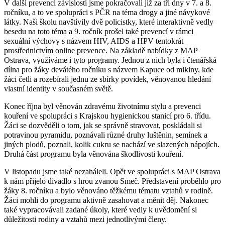
V další prevenci závislosti jsme pokračovali již za tři dny v 7. a 8.
ročníku, a to ve spolupráci s PČR na téma drogy a jiné návykové
látky. Naši školu navštívily dvě policistky, které interaktivně vedly
besedu na toto téma a 9. ročník prošel také prevencí v rámci
sexuální výchovy s názvem HIV, AIDS a HPV tentokrát
prostřednictvím online prevence. Na základě nabídky z MAP
Ostrava, využíváme i tyto programy. Jednou z nich byla i čtenářská
dílna pro žáky devátého ročníku s názvem Kapuce od mikiny, kde
žáci četli a rozebírali jednu ze sbírky povídek, věnovanou hledání
vlastní identity v současném světě.
Konec října byl věnován zdravému životnímu stylu a prevenci
kouření ve spolupráci s Krajskou hygienickou stanicí pro 6. třídu.
Žáci se dozvěděli o tom, jak se správně stravovat, poskládali si
potravinou pyramidu, poznávali různé druhy luštěnin, semínek a
jiných plodů, poznali, kolik cukru se nachází ve slazených nápojích.
Druhá část programu byla věnována škodlivosti kouření.
V listopadu jsme také nezaháleli. Opět ve spolupráci s MAP Ostrava
k nám přijelo divadlo s hrou zvanou Smeč. Představení proběhlo pro
žáky 8. ročníku a bylo věnováno těžkému tématu vztahů v rodině.
Žáci mohli do programu aktivně zasahovat a měnit děj. Nakonec
také vypracovávali zadané úkoly, které vedly k uvědomění si
důležitosti rodiny a vztahů mezi jednotlivými členy.