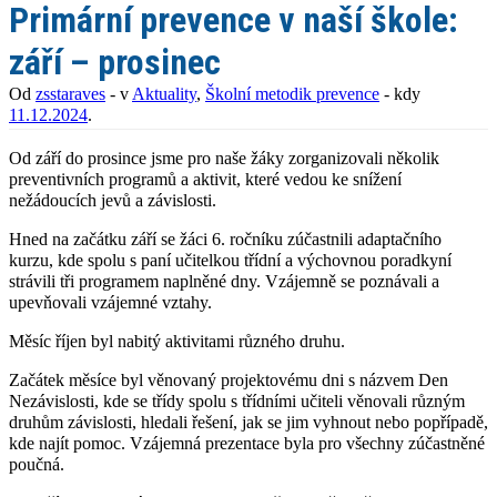
Primární prevence v naší škole:
září – prosinec
Od
zsstaraves
- v
Aktuality
,
Školní metodik prevence
- kdy
11.12.2024
.
Od září do prosince jsme pro naše žáky zorganizovali několik
preventivních programů a aktivit, které vedou ke snížení
nežádoucích jevů a závislosti.
Hned na začátku září se žáci 6. ročníku zúčastnili adaptačního
kurzu, kde spolu s paní učitelkou třídní a výchovnou poradkyní
strávili tři programem naplněné dny. Vzájemně se poznávali a
upevňovali vzájemné vztahy.
Měsíc říjen byl nabitý aktivitami různého druhu.
Začátek měsíce byl věnovaný projektovému dni s názvem Den
Nezávislosti, kde se třídy spolu s třídními učiteli věnovali různým
druhům závislosti, hledali řešení, jak se jim vyhnout nebo popřípadě,
kde najít pomoc. Vzájemná prezentace byla pro všechny zúčastněné
poučná.