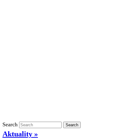
Školní rok 2023/2024 ve ŠD
Školní rok 2022/2023 ve ŠD
Školní rok 2021/2022 v ŠD
Ostatní
Povinně zveřejňované informace
Informace o ochraně oznamovatelů
GDPR
Kontakty
Klasifikace
Search
Search
Aktuality »