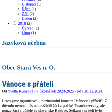
Listopad
(1)
Říjen
(1)
Září
(2)
Leden
(2)
2018
(2)
Červen
(1)
Únor
(1)
Jazyková učebna
Obec Stará Ves n. O.
Vánoce s přáteli
Od
Yvetta Kunzová
- v
Školní rok 2024/2025
- kdy
20.12.2024
.
Letos jsme organizovali mezinárodní koncert “Vánoce s přáteli”. Z
důvodu nemoci nás nenavštívili žáci z polské Twardorzeczky, ale
pouze žáci a učitelé ze slovenské Rakové. Setkání s přáteli bylo