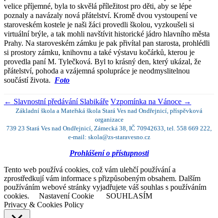
velice příjemné, byla to skvělá příležitost pro děti, aby se lépe
poznaly a navázaly nová přátelství. Kromě dvou vystoupení ve
staroveském kostele je naši žáci provedli školou, vyzkoušeli si
virtuální brýle, a tak mohli navštívit historické jádro hlavního města
Prahy. Na staroveském zámku je pak přivítal pan starosta, prohlédli
si prostory zámku, knihovnu a také výstavu kočárků, kterou je
provedla paní M. Tylečková. Byl to krásný den, který ukázal, že
přátelství, pohoda a vzájemná spolupráce je neodmyslitelnou
součástí života.
Foto
←
Slavnostní předávání Slabikáře
Vzpomínka na Vánoce
→
Základní škola a Mateřská škola Stará Ves nad Ondřejnicí, příspěvková
organizace
739 23 Stará Ves nad Ondřejnicí, Zámecká 38, IČ 70942633, tel. 558 669 222,
e-mail: skola@zs-staravesno.cz
Prohlášení o přístupnosti
Tento web používá cookies, což vám ulehčí používání a
zprostředkují vám informace s přizpůsobeným obsahem. Dalším
používáním webové stránky vyjadřujete váš souhlas s používáním
cookies.
Nastavení Cookie
SOUHLASÍM
Privacy & Cookies Policy