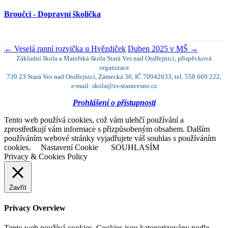
Broučci - Dopravní školička
←
Veselá ranní rozvička u Hvězdiček
Duben 2025 v MŠ
→
Základní škola a Mateřská škola Stará Ves nad Ondřejnicí, příspěvková
organizace
739 23 Stará Ves nad Ondřejnicí, Zámecká 38, IČ 70942633, tel. 558 669 222,
e-mail: skola@zs-staravesno.cz
Prohlášení o přístupnosti
Tento web používá cookies, což vám ulehčí používání a
zprostředkují vám informace s přizpůsobeným obsahem. Dalším
používáním webové stránky vyjadřujete váš souhlas s používáním
cookies.
Nastavení Cookie
SOUHLASÍM
Privacy & Cookies Policy
Zavřít
Privacy Overview
Tento web používá cookies. Cookies jsou kategorizovány podle