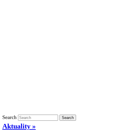
Školní rok 2023/2024 ve ŠD
Školní rok 2022/2023 ve ŠD
Školní rok 2021/2022 v ŠD
Ostatní
Povinně zveřejňované informace
Informace o ochraně oznamovatelů
GDPR
Kontakty
Klasifikace
Search
Search
Aktuality »