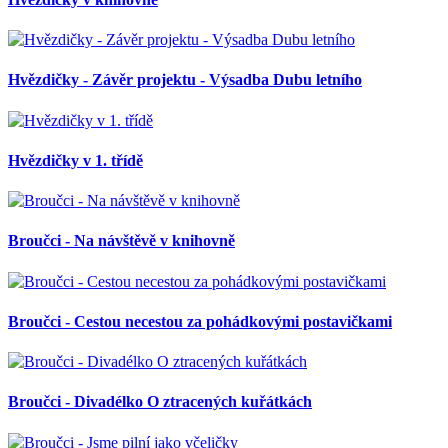
Hvězdičky - Závěr projektu - Výsadba Dubu letního
Hvězdičky v 1. třídě
Broučci - Na návštěvě v knihovně
Broučci - Cestou necestou za pohádkovými postavičkami
Broučci - Divadélko O ztracených kuřátkách