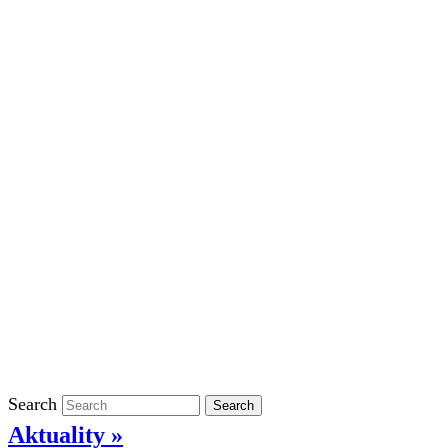
Školní rok 2023/2024 ve ŠD
Školní rok 2022/2023 ve ŠD
Školní rok 2021/2022 v ŠD
Ostatní
Povinně zveřejňované informace
Informace o ochraně oznamovatelů
GDPR
Kontakty
Klasifikace
Search
Search
Aktuality »