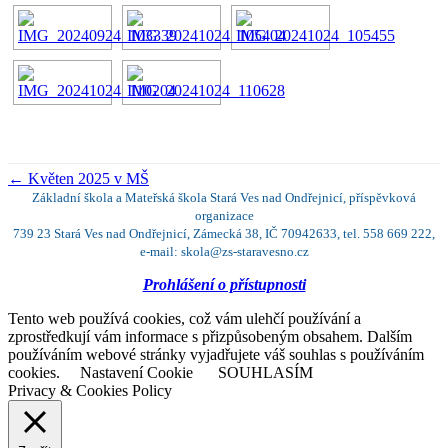
←
Květen 2025 v MŠ
Základní škola a Mateřská škola Stará Ves nad Ondřejnicí, příspěvková
organizace
739 23 Stará Ves nad Ondřejnicí, Zámecká 38, IČ 70942633, tel. 558 669 222,
e-mail: skola@zs-staravesno.cz
Prohlášení o přístupnosti
Tento web používá cookies, což vám ulehčí používání a
zprostředkují vám informace s přizpůsobeným obsahem. Dalším
používáním webové stránky vyjadřujete váš souhlas s používáním
cookies.
Nastavení Cookie
SOUHLASÍM
Privacy & Cookies Policy