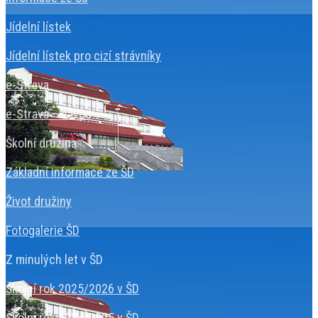
Jídelní lístek
Jídelní lístek pro cizí strávníky
e-Strava
e-Strava – návod
Školní družina
Základní informace ze ŠD
Život družiny
Fotogalerie ŠD
Z minulých let v ŠD
Školní rok 2025/2026 v ŠD
Školní rok 2024/2025 v ŠD