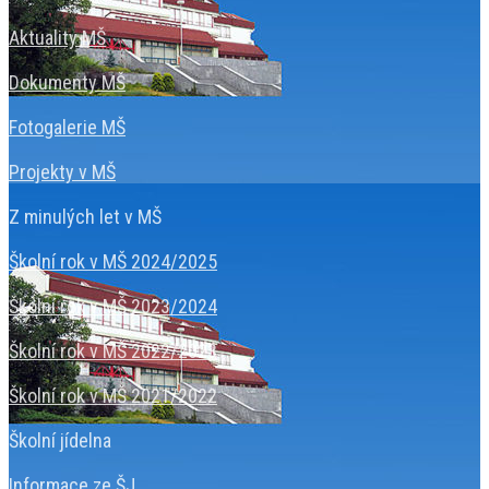
Aktuality MŠ
Dokumenty MŠ
Fotogalerie MŠ
Projekty v MŠ
Z minulých let v MŠ
Školní rok v MŠ 2024/2025
Školní rok v MŠ 2023/2024
Školní rok v MŠ 2022/2023
Školní rok v MŠ 2021/2022
Školní jídelna
Informace ze ŠJ