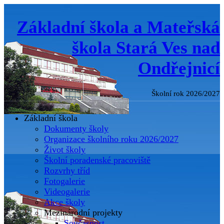
Základní škola a Mateřská
škola Stará Ves nad
Ondřejnicí
Školní rok 2026/2027
Základní škola
Dokumenty školy
Organizace školního roku 2026/2027
Život školy
Školní poradenské pracoviště
Rozvrhy tříd
Fotogalerie
Videogalerie
Akce školy
Mezinárodní projekty
Současnost