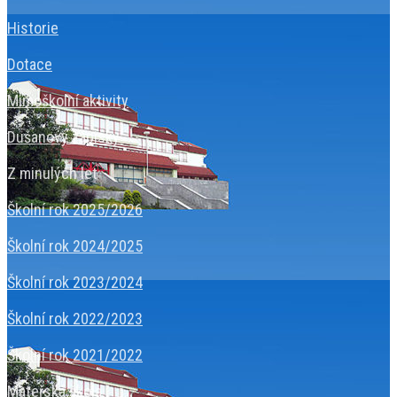
Historie
Dotace
Mimoškolní aktivity
Dušanovy zápisky
Z minulých let
Školní rok 2025/2026
Školní rok 2024/2025
Školní rok 2023/2024
Školní rok 2022/2023
Školní rok 2021/2022
Mateřská škola