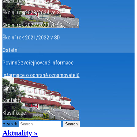
Školní rok 2023/2024 ve ŠD
Školní rok 2022/2023 ve ŠD
Školní rok 2021/2022 v ŠD
Ostatní
Povinně zveřejňované informace
Informace o ochraně oznamovatelů
GDPR
Kontakty
Klasifikace
Search
Search
Aktuality »