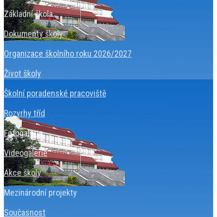
Základní škola
Dokumenty školy
Organizace školního roku 2026/2027
Život školy
Školní poradenské pracoviště
Rozvrhy tříd
Fotogalerie
Videogalerie
Akce školy
Mezinárodní projekty
Současnost