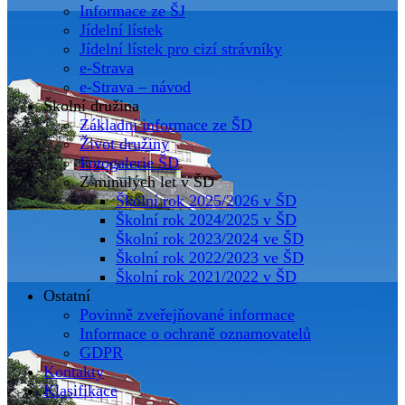
Informace ze ŠJ
Jídelní lístek
Jídelní lístek pro cizí strávníky
e-Strava
e-Strava – návod
Školní družina
Základní informace ze ŠD
Život družiny
Fotogalerie ŠD
Z minulých let v ŠD
Školní rok 2025/2026 v ŠD
Školní rok 2024/2025 v ŠD
Školní rok 2023/2024 ve ŠD
Školní rok 2022/2023 ve ŠD
Školní rok 2021/2022 v ŠD
Ostatní
Povinně zveřejňované informace
Informace o ochraně oznamovatelů
GDPR
Kontakty
Klasifikace