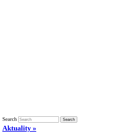
Školní rok 2023/2024 ve ŠD
Školní rok 2022/2023 ve ŠD
Školní rok 2021/2022 v ŠD
Ostatní
Povinně zveřejňované informace
Informace o ochraně oznamovatelů
GDPR
Kontakty
Klasifikace
Search
Search
Aktuality »