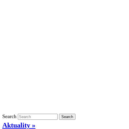
Školní rok 2023/2024 ve ŠD
Školní rok 2022/2023 ve ŠD
Školní rok 2021/2022 v ŠD
Ostatní
Povinně zveřejňované informace
Informace o ochraně oznamovatelů
GDPR
Kontakty
Klasifikace
Search
Search
Aktuality »