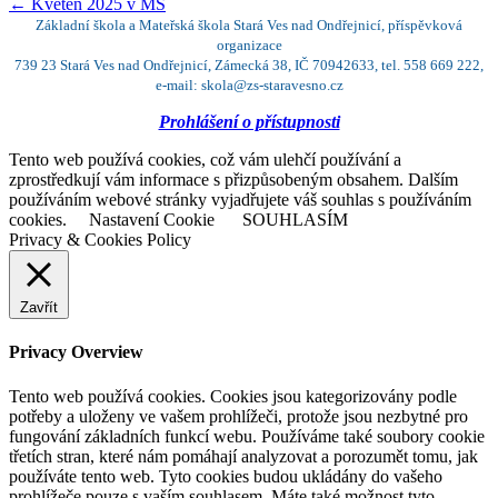
←
Květen 2025 v MŠ
Základní škola a Mateřská škola Stará Ves nad Ondřejnicí, příspěvková
organizace
739 23 Stará Ves nad Ondřejnicí, Zámecká 38, IČ 70942633, tel. 558 669 222,
e-mail: skola@zs-staravesno.cz
Prohlášení o přístupnosti
Tento web používá cookies, což vám ulehčí používání a
zprostředkují vám informace s přizpůsobeným obsahem. Dalším
používáním webové stránky vyjadřujete váš souhlas s používáním
cookies.
Nastavení Cookie
SOUHLASÍM
Privacy & Cookies Policy
Zavřít
Privacy Overview
Tento web používá cookies. Cookies jsou kategorizovány podle
potřeby a uloženy ve vašem prohlížeči, protože jsou nezbytné pro
fungování základních funkcí webu. Používáme také soubory cookie
třetích stran, které nám pomáhají analyzovat a porozumět tomu, jak
používáte tento web. Tyto cookies budou ukládány do vašeho
prohlížeče pouze s vaším souhlasem. Máte také možnost tyto