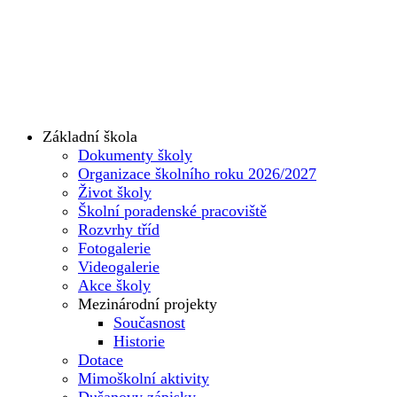
Základní škola
Dokumenty školy
Organizace školního roku 2026/2027
Život školy
Školní poradenské pracoviště
Rozvrhy tříd
Fotogalerie
Videogalerie
Akce školy
Mezinárodní projekty
Současnost
Historie
Dotace
Mimoškolní aktivity
Dušanovy zápisky