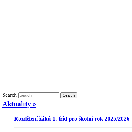
Školní rok 2021/2022 v ŠD
Ostatní
Povinně zveřejňované informace
Informace o ochraně oznamovatelů
GDPR
Kontakty
Klasifikace
Search
Search
Aktuality »
Rozdělení žáků 1. tříd pro školní rok 2025/2026