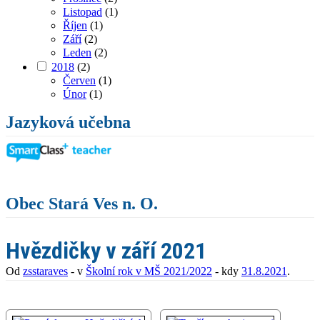
Listopad
(1)
Říjen
(1)
Září
(2)
Leden
(2)
2018
(2)
Červen
(1)
Únor
(1)
Jazyková učebna
Obec Stará Ves n. O.
Hvězdičky v září 2021
Od
zsstaraves
- v
Školní rok v MŠ 2021/2022
- kdy
31.8.2021
.