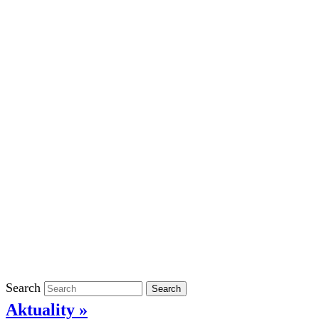
Školní rok 2023/2024 ve ŠD
Školní rok 2022/2023 ve ŠD
Školní rok 2021/2022 v ŠD
Ostatní
Povinně zveřejňované informace
Informace o ochraně oznamovatelů
GDPR
Kontakty
Klasifikace
Search
Search
Aktuality »