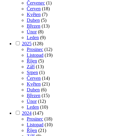
Červenec
(1)
Červen
(18)
Květen
(7)
Duben
(5)
Březen
(13)
Únor
(8)
Leden
(9)
2025
(128)
Prosinec
(12)
Listopad
(19)
Říjen
(5)
Září
(13)
Srpen
(1)
Červen
(14)
Květen
(21)
Duben
(6)
Březen
(15)
Únor
(12)
Leden
(10)
2024
(147)
Prosinec
(18)
Listopad
(10)
Říjen
(21)