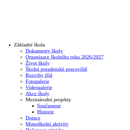
Základní škola
Dokumenty školy
Organizace školního roku 2026/2027
Život školy
Školní poradenské pracoviště
Rozvrhy tříd
Fotogalerie
Videogalerie
Akce školy
Mezinárodní projekty
Současnost
Historie
Dotace
Mimoškolní aktivity
Dušanovy zápisky