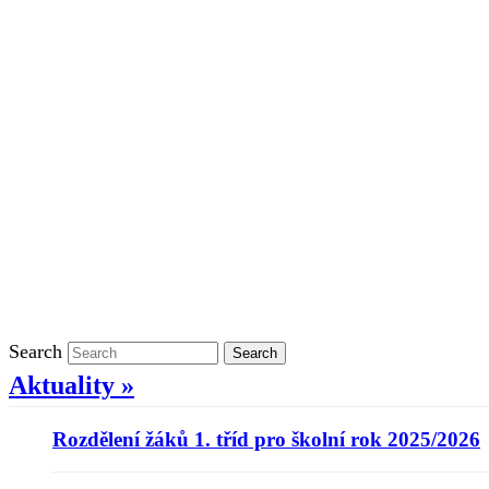
Školní rok 2021/2022 v ŠD
Ostatní
Povinně zveřejňované informace
Informace o ochraně oznamovatelů
GDPR
Kontakty
Klasifikace
Search
Search
Aktuality »
Rozdělení žáků 1. tříd pro školní rok 2025/2026