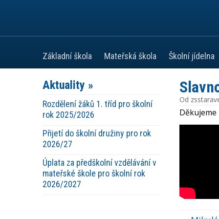
Základní škola
Mateřská škola
Školní jídelna
Slavn
Aktuality »
Od
zsstarav
Rozdělení žáků 1. tříd pro školní
Děkujeme z
rok 2025/2026
Přijetí do školní družiny pro rok
2026/27
Úplata za předškolní vzdělávání v
mateřské škole pro školní rok
2026/2027