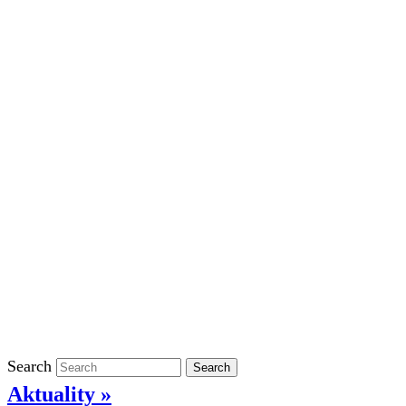
Školní rok 2023/2024 ve ŠD
Školní rok 2022/2023 ve ŠD
Školní rok 2021/2022 v ŠD
Ostatní
Povinně zveřejňované informace
Informace o ochraně oznamovatelů
GDPR
Kontakty
Klasifikace
Search
Search
Aktuality »