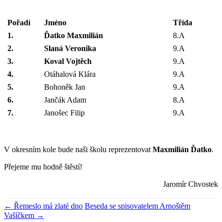
Pořadí
Jméno
Třída
1.
Ďatko Maxmilián
8.A
2.
Slaná Veronika
9.A
3.
Koval Vojtěch
9.A
4.
Otáhalová Klára
9.A
5.
Bohoněk Jan
9.A
6.
Jančák Adam
8.A
7.
Janošec Filip
9.A
V okresním kole bude naši školu reprezentovat
Maxmilián
Ďatko
.
Přejeme mu hodně štěstí!
Jaromír Chvostek
←
Řemeslo má zlaté dno
Beseda se spisovatelem Arnoštěm
Vašíčkem
→