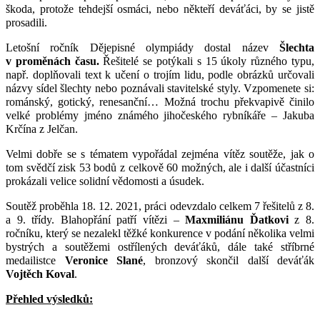
škoda, protože tehdejší osmáci, nebo někteří deváťáci, by se jistě
prosadili.
Letošní ročník Dějepisné olympiády dostal název
Šlechta
v proměnách času.
Řešitelé se potýkali s 15 úkoly různého typu,
např. doplňovali text k učení o trojím lidu, podle obrázků určovali
názvy sídel šlechty nebo poznávali stavitelské styly. Vzpomenete si:
románský, gotický, renesanční… Možná trochu překvapivě činilo
velké problémy jméno známého jihočeského rybníkáře – Jakuba
Krčína z Jelčan.
Velmi dobře se s tématem vypořádal zejména vítěz soutěže, jak o
tom svědčí zisk 53 bodů z celkově 60 možných, ale i další účastníci
prokázali velice solidní vědomosti a úsudek.
Soutěž proběhla 18. 12. 2021, práci odevzdalo celkem 7 řešitelů z 8.
a 9. třídy. Blahopřání patří vítězi –
Maxmiliánu Ďatkovi
z 8.
ročníku, který se nezalekl těžké konkurence v podání několika velmi
bystrých a soutěžemi ostřílených deváťáků, dále také stříbrné
medailistce
Veronice Slané
, bronzový skončil další deváťák
Vojtěch Koval
.
Přehled výsledků: