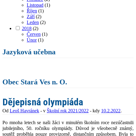
Listopad
(1)
Říjen
(1)
Září
(2)
Leden
(2)
2018
(2)
Červen
(1)
Únor
(1)
Jazyková učebna
Obec Stará Ves n. O.
Dějepisná olympiáda
Od
Leoš Havránek
- v
Školní rok 2021/2022
- kdy
10.2.2022
.
Po mnoha letech se naši žáci v minulém školním roce nezúčastnili
jubilejního, 50. ročníku olympiády. Důvod je všeobecně známý,
soutěž proběhla pouze provizorně, distančním způsobem. Byla to