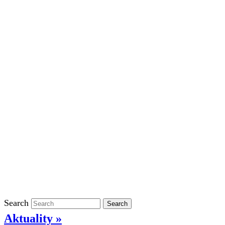
Školní rok 2023/2024 ve ŠD
Školní rok 2022/2023 ve ŠD
Školní rok 2021/2022 v ŠD
Ostatní
Povinně zveřejňované informace
Informace o ochraně oznamovatelů
GDPR
Kontakty
Klasifikace
Search
Search
Aktuality »