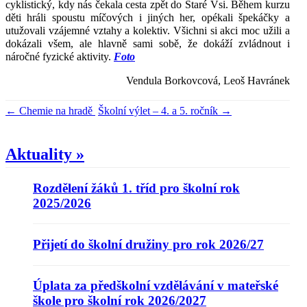
cyklistický, kdy nás čekala cesta zpět do Staré Vsi. Během kurzu
děti hráli spoustu míčových i jiných her, opékali špekáčky a
utužovali vzájemné vztahy a kolektiv. Všichni si akci moc užili a
dokázali všem, ale hlavně sami sobě, že dokáží zvládnout i
náročné fyzické aktivity.
Foto
Vendula Borkovcová, Leoš Havránek
←
Chemie na hradě
Školní výlet – 4. a 5. ročník
→
Aktuality »
Rozdělení žáků 1. tříd pro školní rok
2025/2026
Přijetí do školní družiny pro rok 2026/27
Úplata za předškolní vzdělávání v mateřské
škole pro školní rok 2026/2027