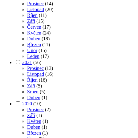
Prosinec
(14)
Listopad
(20)
Říjen
(11)
Září
(15)
Červen
(17)
Květen
(24)
Duben
(18)
Březen
(11)
Únor
(15)
Leden
(17)
2021
(56)
Prosinec
(13)
Listopad
(16)
Říjen
(16)
Září
(5)
Srpen
(5)
Duben
(1)
2020
(10)
Prosinec
(2)
Září
(1)
Květen
(1)
Duben
(1)
Březen
(1)