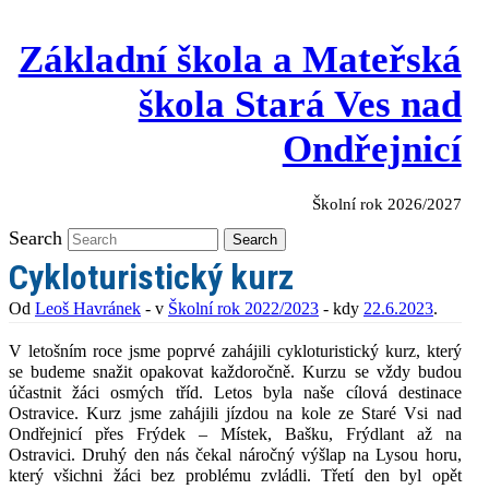
Základní škola a Mateřská
škola Stará Ves nad
Ondřejnicí
Školní rok 2026/2027
Search
Search
Cykloturistický kurz
Od
Leoš Havránek
- v
Školní rok 2022/2023
- kdy
22.6.2023
.
V letošním roce jsme poprvé zahájili cykloturistický kurz, který
se budeme snažit opakovat každoročně. Kurzu se vždy budou
účastnit žáci osmých tříd. Letos byla naše cílová destinace
Ostravice. Kurz jsme zahájili jízdou na kole ze Staré Vsi nad
Ondřejnicí přes Frýdek – Místek, Bašku, Frýdlant až na
Ostravici. Druhý den nás čekal náročný výšlap na Lysou horu,
který všichni žáci bez problému zvládli. Třetí den byl opět