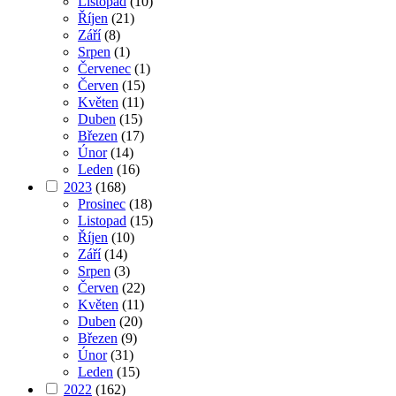
Listopad
(10)
Říjen
(21)
Září
(8)
Srpen
(1)
Červenec
(1)
Červen
(15)
Květen
(11)
Duben
(15)
Březen
(17)
Únor
(14)
Leden
(16)
2023
(168)
Prosinec
(18)
Listopad
(15)
Říjen
(10)
Září
(14)
Srpen
(3)
Červen
(22)
Květen
(11)
Duben
(20)
Březen
(9)
Únor
(31)
Leden
(15)
2022
(162)