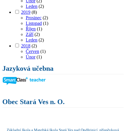
Únor
(2)
Leden
(2)
2019
(8)
Prosinec
(2)
Listopad
(1)
Říjen
(1)
Září
(2)
Leden
(2)
2018
(2)
Červen
(1)
Únor
(1)
Jazyková učebna
Obec Stará Ves n. O.
Základní škola a Mateřská škola Stará Ves nad Ondřejnicí, příspěvková